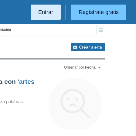
Entrar
Regístrate gratis
 Madrid
Crear alerta
Ordenar por
Fecha
da con
'artes
iza palabras