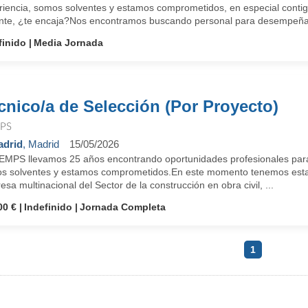
riencia, somos solventes y estamos comprometidos, en especial conti
nte, ¿te encaja?Nos encontramos buscando personal para desempeñar
finido
Media Jornada
cnico/a de Selección (Por Proyecto)
PS
drid
, Madrid
15/05/2026
EMPS llevamos 25 años encontrando oportunidades profesionales para
s solventes y estamos comprometidos.En este momento tenemos esta 
sa multinacional del Sector de la construcción en obra civil, ...
00 €
Indefinido
Jornada Completa
1