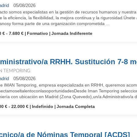
drid
05/08/2026
cto somos especialistas en la gestión de recursos humanos y nuestra i
e la eficiencia, la flexibilidad, la mejora continua y la rigurosidad.Ún
nosy forma parte de una organización comprometida ...
 € - 7.680 €
Formativo
Jornada Indiferente
ministrativo/a RRHH. Sustitución 7-8 m
N TEMPORING
drid
05/08/2026
e IMAN Temporing, empresa especializada en RRHH, queremos acompañ
ectamoseltalentoconlasoportunidadesDesde Iman Temporing seleccio
niería con ubicación en Madrid (Zona Quevedo),un/a Administrativo/a d
00 € - 22.000 €
Indefinido
Jornada Completa
cnico/a de Nóminas Temporal [ACDS]