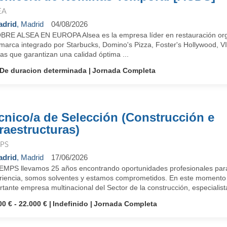
EA
drid
, Madrid
04/08/2026
BRE ALSEA EN EUROPA Alsea es la empresa líder en restauración orga
imarca integrado por Starbucks, Domino's Pizza, Foster's Hollywood, 
as que garantizan una calidad óptima ...
De duracion determinada
Jornada Completa
cnico/a de Selección (Construcción e
fraestructuras)
PS
drid
, Madrid
17/06/2026
EMPS llevamos 25 años encontrando oportunidades profesionales para
riencia, somos solventes y estamos comprometidos. En este momento 
tante empresa multinacional del Sector de la construcción, especialista
00 € - 22.000 €
Indefinido
Jornada Completa