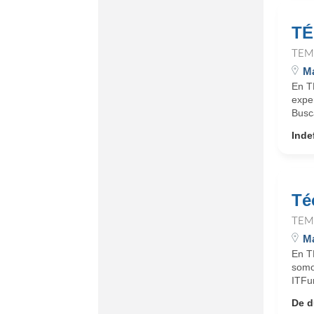
TÉ
TEM
Ma
En T
expe
Busc
Inde
Té
TEM
Ma
En T
somo
ITFun
De d