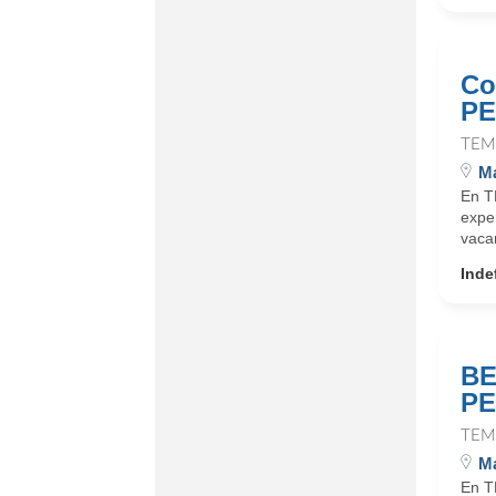
Co
P
TEM
Ma
En T
expe
vaca
Inde
BE
P
TEM
Ma
En T