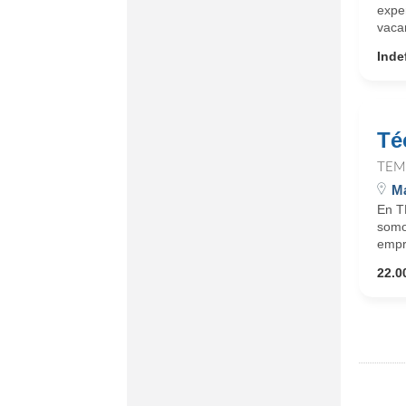
expe
vaca
Inde
Té
TEM
Ma
En T
somo
empre
22.0