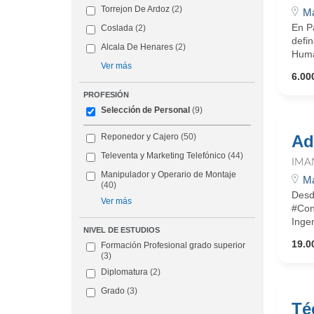
Torrejon De Ardoz
(2)
Ma
En Pa
Coslada
(2)
defin
Alcala De Henares
(2)
Huma
Ver más
6.000
PROFESIÓN
Selección de Personal
(9)
Ad
Reponedor y Cajero
(50)
Televenta y Marketing Telefónico
(44)
IMA
Manipulador y Operario de Montaje
Ma
(40)
Desd
Ver más
#Con
Inge
NIVEL DE ESTUDIOS
19.0
Formación Profesional grado superior
(3)
Diplomatura
(2)
Grado
(3)
Té