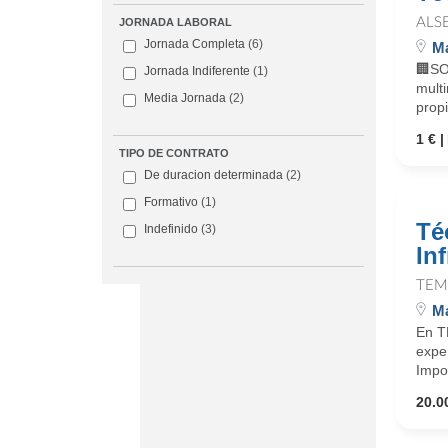
ALS
JORNADA LABORAL
Jornada Completa
(6)
Ma
🏢SO
Jornada Indiferente
(1)
mult
Media Jornada
(2)
propi
1 €
TIPO DE CONTRATO
De duracion determinada
(2)
Formativo
(1)
Té
Indefinido
(3)
In
TEM
Ma
En T
expe
Impor
20.0