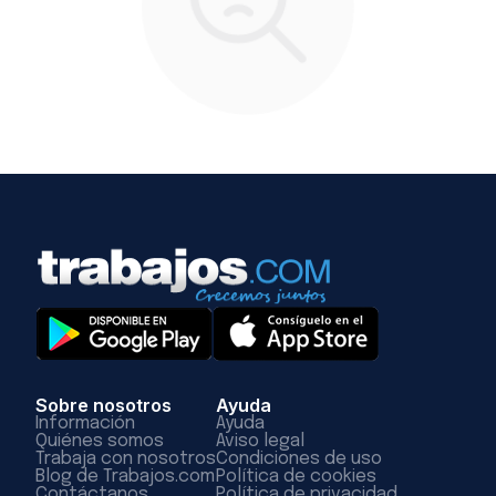
Sobre nosotros
Ayuda
Información
Ayuda
Quiénes somos
Aviso legal
Trabaja con nosotros
Condiciones de uso
Blog de Trabajos.com
Política de cookies
Contáctanos
Política de privacidad