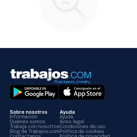
Sobre nosotros
Ayuda
Información
Ayuda
Quiénes somos
Aviso legal
Trabaja con nosotros
Condiciones de uso
Blog de Trabajos.com
Política de cookies
Contáctanos
Política de privacidad