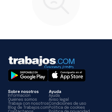
Sobre nosotros
Ayuda
Información
Ayuda
Quiénes somos
Aviso legal
Trabaja con nosotros
Condiciones de uso
Blog de Trabajos.com
Política de cookies
Contáctanos
Política de privacidad