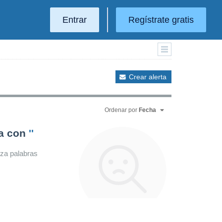
Entrar
Regístrate gratis
Crear alerta
Ordenar por
Fecha
da con
''
iza palabras