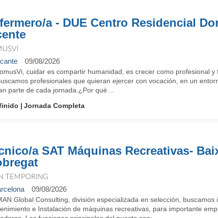
fermero/a - DUE Centro Residencial D
cente
USVI
icante
09/08/2026
omusVi, cuidar es compartir humanidad, es crecer como profesional y f
Buscamos profesionales que quieran ejercer con vocación, en un entorn
an parte de cada jornada.¿Por qué ...
finido
Jornada Completa
cnico/a SAT Máquinas Recreativas- Bai
obregat
N TEMPORING
rcelona
09/08/2026
MAN Global Consulting, división especializada en selección, buscamos
enimiento e Instalación de máquinas recreativas, para importante empr