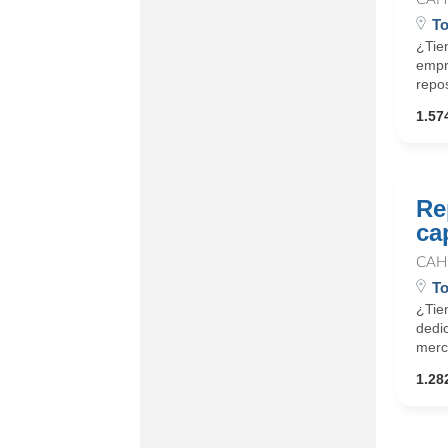
To
¿Tie
empre
repos
1.574
Re
ca
CAH
To
¿Tie
dedic
merch
1.282