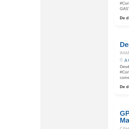
#Con
GAST
De d
De
IMA
A 
Desd
#Con
come
De d
GP
Ma
CAH