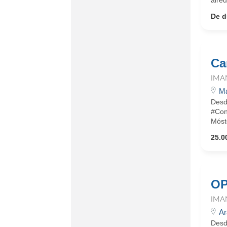
alred
De d
Ca
IMA
Ma
Desd
#Con
Mósto
25.0
OP
IMA
Ar
Desd