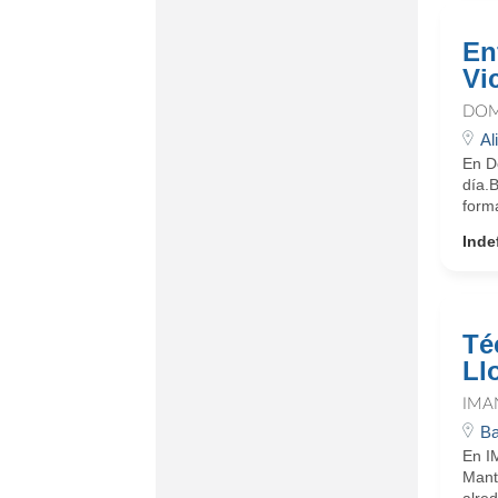
En
Vi
DOM
Al
En D
día.
form
Inde
Té
Ll
IMA
Ba
En I
Mant