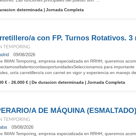
edores. Las funciones principales del puesto son: ...
uracion determinada
Jornada Completa
rretillero/a con FP. Turnos Rotativos. 3
N TEMPORING
drid
09/08/2026
e IMAN Temporing, empresa especializada en RRHH, queremos acompañ
ectamoseltalentoconlasoportunidadesSeleccionamos para importante Mul
les, un/a carretillero/a con carnet en vigor y experiencia en manejo de 
00 € - 26.000 €
De duracion determinada
Jornada Completa
ERARIO/A DE MÁQUINA (ESMALTADO
N TEMPORING
aba
09/08/2026
e IMAN Temporing, empresa especializada en RRHH, queremos acompañ