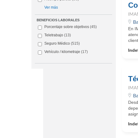
Co
Ver más
IMA
BENEFICIOS LABORALES
Ba
Porcentaje sobre objetivos
(45)
En IM
atenc
Teletrabajo
(13)
clien
Seguro Médico
(515)
Inde
Vehículo / kilometraje
(17)
Té
IMA
Ba
Desd
depe
asign
Inde