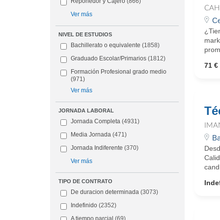
Reponedor y Cajero
(866)
CAH
Ver más
Ce
¿Tie
NIVEL DE ESTUDIOS
marke
Bachillerato o equivalente
(1858)
promo
Graduado Escolar/Primarios
(1812)
71 € 
Formación Profesional grado medio
(971)
Ver más
Té
JORNADA LABORAL
Jornada Completa
(4931)
IMA
Media Jornada
(471)
Ba
Desd
Jornada Indiferente
(370)
Cali
Ver más
candi
TIPO DE CONTRATO
Inde
De duracion determinada
(3073)
Indefinido
(2352)
A tiempo parcial
(69)