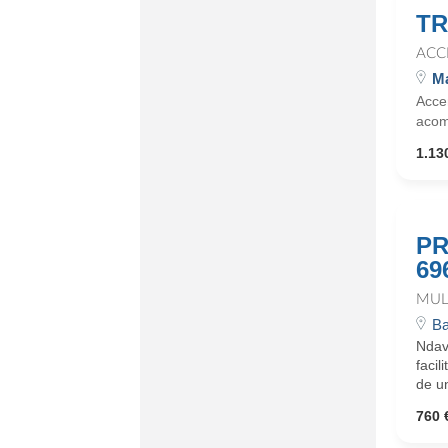
TR
ACC
Ma
Acce
acom
1.130
PR
69
MUL
Ba
Ndav
faci
de un
760 