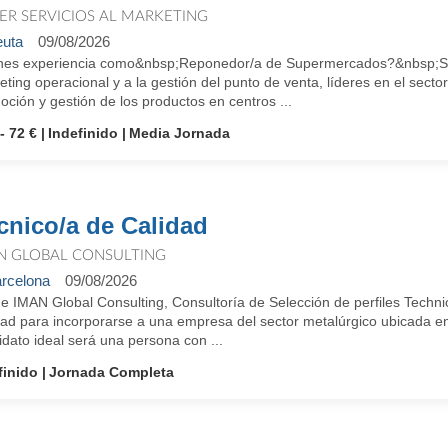
ER SERVICIOS AL MARKETING
uta
09/08/2026
nes experiencia como&nbsp;Reponedor/a de Supermercados?&nbsp;So
ting operacional y a la gestión del punto de venta, líderes en el secto
ción y gestión de los productos en centros ...
- 72 €
Indefinido
Media Jornada
cnico/a de Calidad
N GLOBAL CONSULTING
rcelona
09/08/2026
e IMAN Global Consulting, Consultoría de Selección de perfiles Techni
dad para incorporarse a una empresa del sector metalúrgico ubicada en
dato ideal será una persona con ...
finido
Jornada Completa