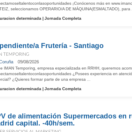
ectamoseltalentoconlasoportunidades ¡Conócenos más en www.imanco
EIZ, seleccionamos OPERARIO/A DE MÁQUINA(ESMALTADO), para .
uracion determinada
Jornada Completa
pendiente/a Frutería - Santiago
N TEMPORING
Coruña
09/08/2026
e IMAN Temporing, empresa especializada en RRHH, queremos acompañ
ectamoseltalentoconlasoportunidades ¿Posees experiencia en atención 
rcial? ¿Quieres formar parte de una empresa ...
uracion determinada
Jornada Completa
V de alimentación Supermercados en r
drid capital. -40h/sem.
ER SERVICIOS AL MARKETING