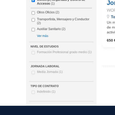
Jo
Accesos
(1)
WOR
Otros Oficios
(2)
T
Transportista, Mensajero y Conductor
Un mu
(2)
de m
Auxiliar Sanitario
(2)
activ
Ver más
650 
NIVEL DE ESTUDIOS
Formación Profesional grado medio
(1)
JORNADA LABORAL
Media Jornada
(1)
TIPO DE CONTRATO
Indefinido
(1)