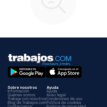
Sobre nosotros
Ayuda
Información
Ayuda
Quiénes somos
Aviso legal
Trabaja con nosotros
Condiciones de uso
Blog de Trabajos.com
Política de cookies
Contáctanos
Política de privacidad