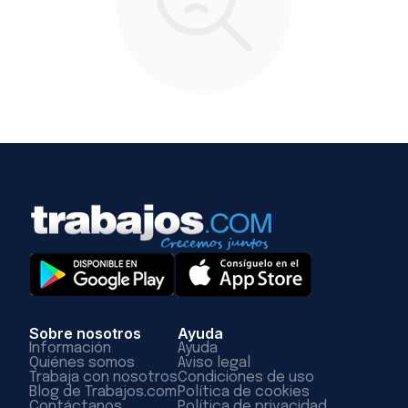
Sobre nosotros
Ayuda
Información
Ayuda
Quiénes somos
Aviso legal
Trabaja con nosotros
Condiciones de uso
Blog de Trabajos.com
Política de cookies
Contáctanos
Política de privacidad