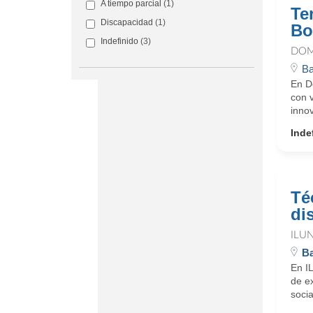
A tiempo parcial
(1)
Te
Discapacidad
(1)
Bo
Indefinido
(3)
DOM
Ba
En D
con 
innov
Inde
Té
di
ILU
Ba
En I
de ex
soci