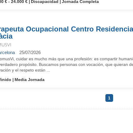
00 € - 24.000 €
Discapacidad
Jornada Completa
rapeuta Ocupacional Centro Residenci
àcia
USVI
rcelona
25/07/2026
omusVi, cuidar es mucho más que una profesión: es compartir humanid
verdadero propósito. Buscamos personas con vocación, que quieran des
ación y el respeto están ...
finido
Media Jornada
1