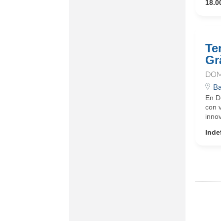
18.0
Te
Gr
DOM
Ba
En D
con 
innov
Inde