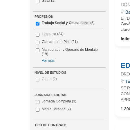
Gava
(1)
DOM
Ba
PROFESIÓN
En D
Trabajo Social y Ocupacional
(5)
Gavá,
claro
Limpieza
(24)
Inde
Camarera de Piso
(21)
Manipulador y Operario de Montaje
(19)
Ver más
ED
NIVEL DE ESTUDIOS
DRE
Grado
(2)
To
SE R
CONT
JORNADA LABORAL
APRO
Jornada Completa
(3)
1.300
Media Jornada
(2)
TIPO DE CONTRATO