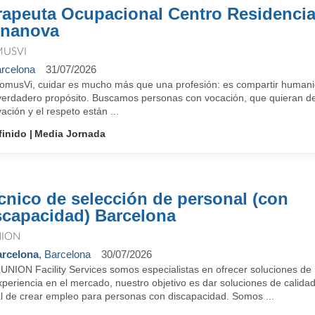
rapeuta Ocupacional Centro Residenci
nanova
USVI
rcelona
31/07/2026
omusVi, cuidar es mucho más que una profesión: es compartir humanid
verdadero propósito. Buscamos personas con vocación, que quieran des
ación y el respeto están ...
finido
Media Jornada
cnico de selección de personal (con
scapacidad) Barcelona
NION
rcelona
, Barcelona
30/07/2026
LUNION Facility Services somos especialistas en ofrecer solucione
periencia en el mercado, nuestro objetivo es dar soluciones de calidad 
al de crear empleo para personas con discapacidad. Somos ...