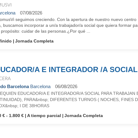
USVI
rcelona
07/08/2026
omusVi seguimos creciendo. Con la apertura de nuestro nuevo centro 
 buscamos incorporar a un/a trabajador/a social que quiera formar par
 propósito: cuidar de las personas.¿Por qué ...
finido
Jornada Completa
UCADOR/A E INTEGRADOR /A SOCIAL
CERA
do Barcelona
Barcelona
06/08/2026
EQUIEN EDUCADOR/A E INTEGRADOR/A SOCIAL PARA TRABAJAN E
INUIDAD), PARA&nbsp; DIFERENTES TURNOS ( NOCHES, FINES 
X&nbsp; I DE 38HORAS
 € - 1.800 €
A tiempo parcial
Jornada Completa