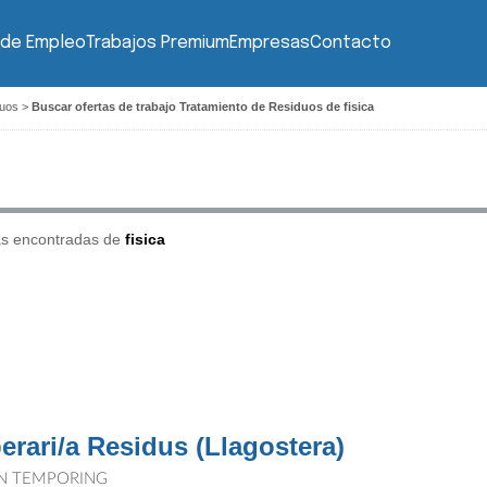
 de Empleo
Trabajos Premium
Empresas
Contacto
duos
>
Buscar ofertas de trabajo Tratamiento de Residuos de fisica
as encontradas de
fisica
erari/a Residus (Llagostera)
N TEMPORING