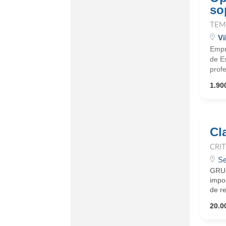
so
TEM
Vi
Empre
de E
prof
1.900
Cl
CRI
Se
GRUP
impo
de re
20.0