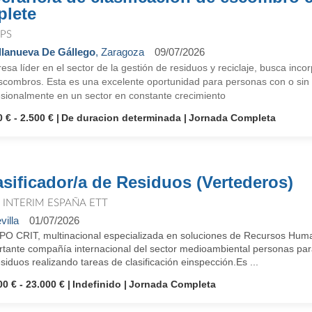
plete
PS
llanueva De Gállego
, Zaragoza
09/07/2026
sa líder en el sector de la gestión de residuos y reciclaje, busca inco
scombros. Esta es una excelente oportunidad para personas con o sin 
esionalmente en un sector en constante crecimiento
 € - 2.500 €
De duracion determinada
Jornada Completa
asificador/a de Residuos (Vertederos)
T INTERIM ESPAÑA ETT
villa
01/07/2026
O CRIT, multinacional especializada en soluciones de Recursos Human
rtante compañía internacional del sector medioambiental personas para
siduos realizando tareas de clasificación einspección.Es ...
00 € - 23.000 €
Indefinido
Jornada Completa