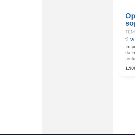
Op
so
TEM
Vi
Empre
de E
prof
1.900