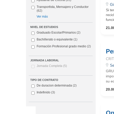
Ayudante de Cocina
(65)
Gi
Transportista, Mensajero y Conductor
Si t
(62)
recic
Ver más
funci
NIVEL DE ESTUDIOS
21.0
Graduado Escolar/Primarios
(2)
Bachillerato o equivalente
(1)
Formación Profesional grado medio
(2)
Pe
CRI
JORNADA LABORAL
Se
Jornada Completa
(5)
GRUP
impo
TIPO DE CONTRATO
su eq
De duracion determinada
(2)
20.0
Indefinido
(3)
Op