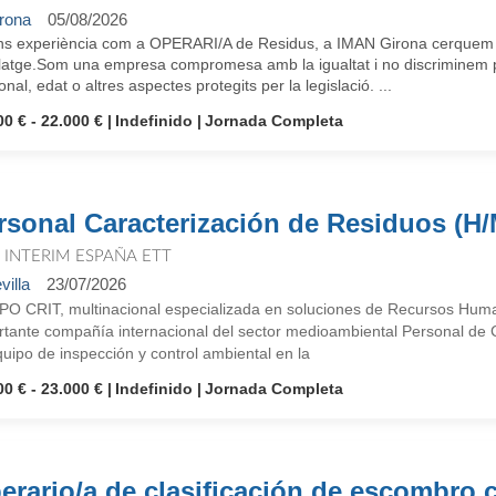
rona
05/08/2026
ens experiència com a OPERARI/A de Residus, a IMAN Girona cerquem 
latge.Som una empresa compromesa amb la igualtat i no discriminem per
onal, edat o altres aspectes protegits per la legislació. ...
00 € - 22.000 €
Indefinido
Jornada Completa
rsonal Caracterización de Residuos (H/
T INTERIM ESPAÑA ETT
villa
23/07/2026
O CRIT, multinacional especializada en soluciones de Recursos Human
rtante compañía internacional del sector medioambiental Personal de 
uipo de inspección y control ambiental en la
00 € - 23.000 €
Indefinido
Jornada Completa
erario/a de clasificación de escombro 