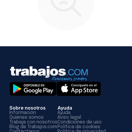
Sobre nosotros
Ayuda
Información
Ayuda
Quiénes somos
Aviso legal
Trabaja con nosotros
Condiciones de uso
Blog de Trabajos.com
Política de cookies
Contáctanos
Política de privacidad