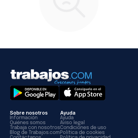
Sobre nosotros
Ayuda
Información
Ayuda
Quiénes somos
Aviso legal
Trabaja con nosotros
Condiciones de uso
Blog de Trabajos.com
Política de cookies
Contáctanos
Política de privacidad