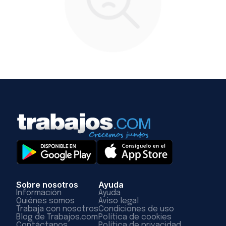
Sobre nosotros
Ayuda
Información
Ayuda
Quiénes somos
Aviso legal
Trabaja con nosotros
Condiciones de uso
Blog de Trabajos.com
Política de cookies
Contáctanos
Política de privacidad