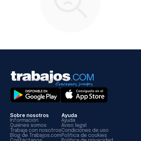
Sobre nosotros
Ayuda
Información
Ayuda
Quiénes somos
Aviso legal
Trabaja con nosotros
Condiciones de uso
Blog de Trabajos.com
Política de cookies
Contáctanos
Política de privacidad