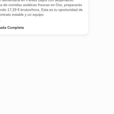
 alimentaria en Países Bajos con alojamiento
a de comidas asiáticas frescas en Oss, prepararás
ndo 17,29 € brutos/hora. Esta es tu oportunidad de
contrato estable y un equipo
.
nada Completa