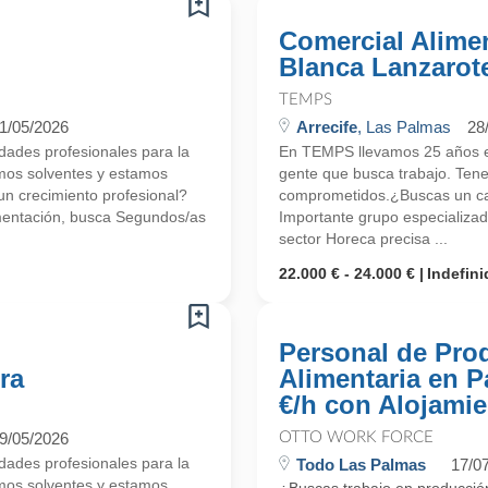
Comercial Alimen
Blanca Lanzarot
TEMPS
1/05/2026
Arrecife
, Las Palmas
28
ades profesionales para la
En TEMPS llevamos 25 años en
mos solventes y estamos
gente que busca trabajo. Ten
 crecimiento profesional?
comprometidos.¿Buscas un ca
mentación, busca Segundos/as
Importante grupo especializa
sector Horeca precisa ...
22.000 € - 24.000 €
Indefini
Personal de Pro
ra
Alimentaria en P
€/h con Alojamie
9/05/2026
OTTO WORK FORCE
ades profesionales para la
Todo Las Palmas
17/0
mos solventes y estamos