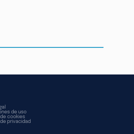
gal
ones de uso
a de cookies
 de privacidad