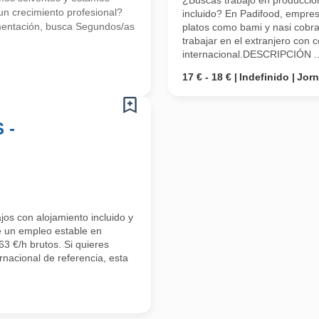
¿Buscas trabajo en producción
 crecimiento profesional?
incluido? En Padifood, empres
mentación, busca Segundos/as
platos como bami y nasi cobra
trabajar en el extranjero con 
internacional.DESCRIPCIÓN ..
17 € - 18 €
Indefinido
Jor
 -
os con alojamiento incluido y
e un empleo estable en
3 €/h brutos. Si quieres
rnacional de referencia, esta