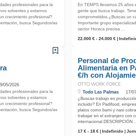
ades profesionales para la
En TEMPS llevamos 25 años en
mos solventes y estamos
gente que busca trabajo. Ten
 crecimiento profesional?
comprometidos.¿Buscas un ca
mentación, busca Segundos/as
Importante grupo especializa
sector Horeca precisa ...
22.000 € - 24.000 €
Indefini
Personal de Pro
ra
Alimentaria en P
€/h con Alojamie
9/05/2026
OTTO WORK FORCE
ades profesionales para la
Todo Las Palmas
17/0
mos solventes y estamos
¿Buscas trabajo en producción
 crecimiento profesional?
incluido? En Padifood, empres
mentación, busca Segundos/as
platos como bami y nasi cobra
trabajar en el extranjero con 
internacional.DESCRIPCIÓN ..
17 € - 18 €
Indefinido
Jor