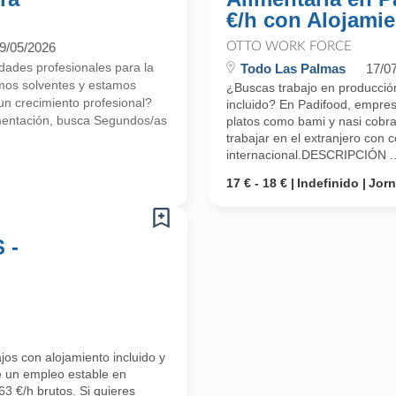
€/h con Alojamie
9/05/2026
OTTO WORK FORCE
ades profesionales para la
Todo Las Palmas
17/0
mos solventes y estamos
¿Buscas trabajo en producción
 crecimiento profesional?
incluido? En Padifood, empres
mentación, busca Segundos/as
platos como bami y nasi cobra
trabajar en el extranjero con 
internacional.DESCRIPCIÓN ..
17 € - 18 €
Indefinido
Jor
 -
os con alojamiento incluido y
e un empleo estable en
3 €/h brutos. Si quieres