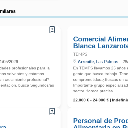
imilares
Comercial Alimen
Blanca Lanzarot
TEMPS
1/05/2026
Arrecife
, Las Palmas
28
ades profesionales para la
En TEMPS llevamos 25 años en
mos solventes y estamos
gente que busca trabajo. Ten
 crecimiento profesional?
comprometidos.¿Buscas un ca
mentación, busca Segundos/as
Importante grupo especializa
sector Horeca precisa ...
22.000 € - 24.000 €
Indefini
Personal de Pro
ra
Alimentaria en P