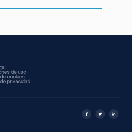
gal
ones de uso
a de cookies
 de privacidad