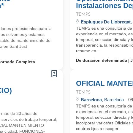
n*
Instalaciones De
TEMPS
Esplugues De Llobregat
,
TEMPS es una consultoría d
ades profesionales para la
experiencia en el mercado, esp
mos solventes y estamos
temporal, selección directa y
able de mantenimiento de
transparencia, la responsabilid
a en Sant Just
resume en ...
De duracion determinada
J
Jornada Completa
OFICIAL MANTE
IO)
TEMPS
Barcelona
, Barcelona
09
TEMPS es una consultoría d
experiencia en el mercado, esp
 más de 30 años de
temporal, selección directa 
 servicios de trabajo temporal,
incorporar varios/as Oficiales
OFICIAL MANTENIMIENTO
centros fijos a escoger ...
ona ciudad. FUNCIONES-