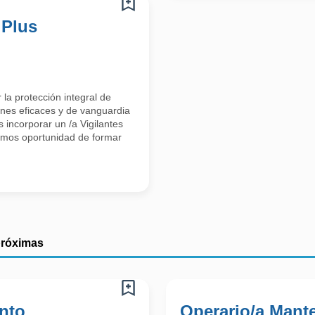
 Plus
la protección integral de
ones eficaces y de vanguardia
 incorporar un /a Vigilantes
emos oportunidad de formar
próximas
nto
Operario/a Mant