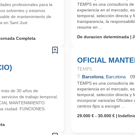
TEMPS es una consultoría d
ades profesionales para la
experiencia en el mercado, esp
mos solventes y estamos
temporal, selección directa y
able de mantenimiento de
transparencia, la responsabilid
a en Sant Just
resume en ...
De duracion determinada
J
Jornada Completa
OFICIAL MANTE
IO)
TEMPS
Barcelona
, Barcelona
09
TEMPS es una consultoría d
experiencia en el mercado, esp
 más de 30 años de
temporal, selección directa 
 servicios de trabajo temporal,
incorporar varios/as Oficiales
OFICIAL MANTENIMIENTO
centros fijos a escoger ...
ona ciudad. FUNCIONES-
29.000 € - 30.000 €
Indefini
eta