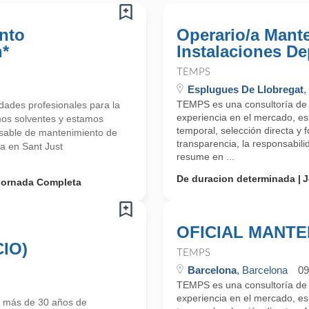
nto
Operario/a Mant
n*
Instalaciones De
TEMPS
Esplugues De Llobregat
,
TEMPS es una consultoría d
ades profesionales para la
experiencia en el mercado, esp
mos solventes y estamos
temporal, selección directa y
able de mantenimiento de
transparencia, la responsabilid
a en Sant Just
resume en ...
De duracion determinada
J
Jornada Completa
OFICIAL MANTE
IO)
TEMPS
Barcelona
, Barcelona
09
TEMPS es una consultoría d
experiencia en el mercado, esp
 más de 30 años de