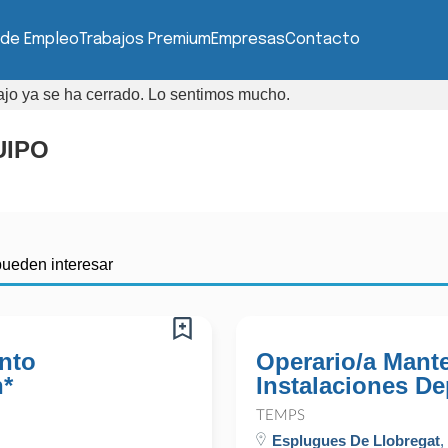
 de Empleo
Trabajos Premium
Empresas
Contacto
bajo ya se ha cerrado. Lo sentimos mucho.
UIPO
pueden interesar
nto
Operario/a Mant
n*
Instalaciones De
TEMPS
Esplugues De Llobregat
,