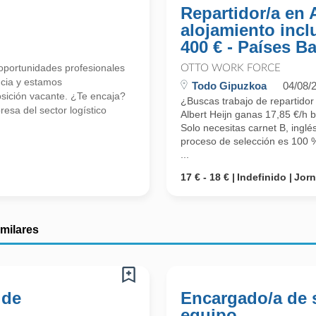
Repartidor/a en 
alojamiento incl
400 € - Países B
portunidades profesionales
OTTO WORK FORCE
ncia y estamos
Todo Gipuzkoa
04/08/
ición vacante. ¿Te encaja?
¿Buscas trabajo de repartidor
esa del sector logístico
Albert Heijn ganas 17,85 €/h 
Solo necesitas carnet B, inglé
proceso de selección es 100 %
...
17 € - 18 €
Indefinido
Jor
imilares
 de
Encargado/a de 
equipo