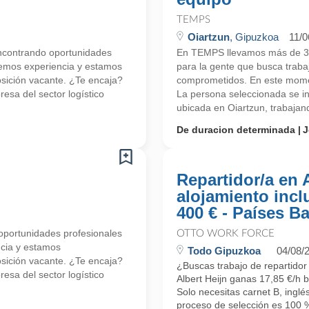
TEMPS
Oiartzun
, Gipuzkoa
11/0
contrando oportunidades
En TEMPS llevamos más de 30
nemos experiencia y estamos
para la gente que busca trab
ición vacante. ¿Te encaja?
comprometidos. En este mome
esa del sector logístico
La persona seleccionada se in
ubicada en Oiartzun, trabajand
De duracion determinada
J
Repartidor/a en 
alojamiento incl
400 € - Países B
portunidades profesionales
OTTO WORK FORCE
ncia y estamos
Todo Gipuzkoa
04/08/
ición vacante. ¿Te encaja?
¿Buscas trabajo de repartidor
esa del sector logístico
Albert Heijn ganas 17,85 €/h 
Solo necesitas carnet B, inglé
proceso de selección es 100 %