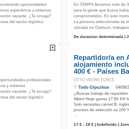
contrando oportunidades
En TEMPS llevamos más de 30
nemos experiencia y estamos
para la gente que busca trab
ición vacante. ¿Te encaja?
comprometidos. En este mome
esa del sector logístico
La persona seleccionada se in
ubicada en Oiartzun, trabajand
De duracion determinada
J
Repartidor/a en 
alojamiento incl
400 € - Países B
portunidades profesionales
OTTO WORK FORCE
ncia y estamos
Todo Gipuzkoa
04/08/
ición vacante. ¿Te encaja?
¿Buscas trabajo de repartidor
esa del sector logístico
Albert Heijn ganas 17,85 €/h 
Solo necesitas carnet B, inglé
proceso de selección es 100 %
...
17 € - 18 €
Indefinido
Jor