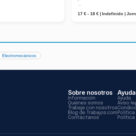
...
17 € - 18 €
Indefinido
Jor
Electromecánicos
Sobre nosotros
Ayuda
Información
Ayuda
Quiénes somos
Aviso le
Trabaja con nosotros
Condici
Blog de Trabajos.com
Polític
Contáctanos
Política