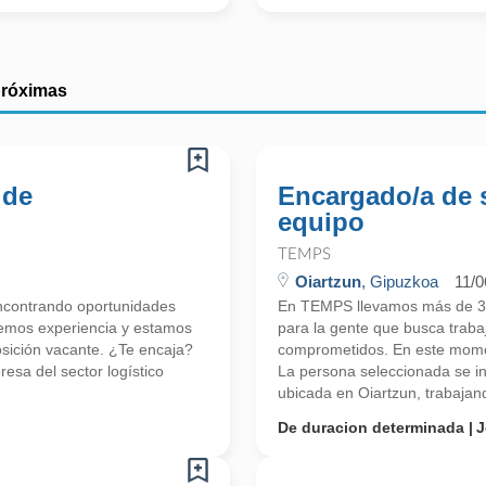
próximas
 de
Encargado/a de 
equipo
TEMPS
Oiartzun
, Gipuzkoa
11/0
contrando oportunidades
En TEMPS llevamos más de 30
nemos experiencia y estamos
para la gente que busca trab
ición vacante. ¿Te encaja?
comprometidos. En este mome
esa del sector logístico
La persona seleccionada se in
ubicada en Oiartzun, trabajand
De duracion determinada
J