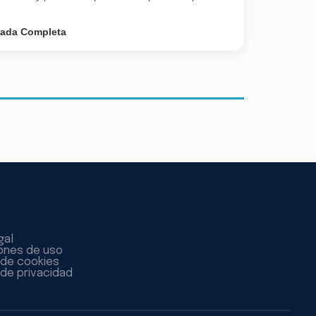
nada Completa
gal
ones de uso
a de cookies
 de privacidad