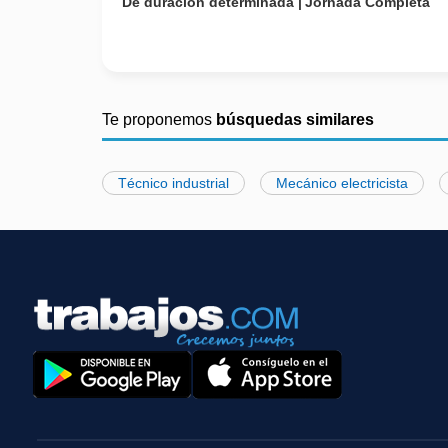
De duracion determinada
Jornada Completa
Te proponemos
búsquedas similares
Técnico industrial
Mecánico electricista