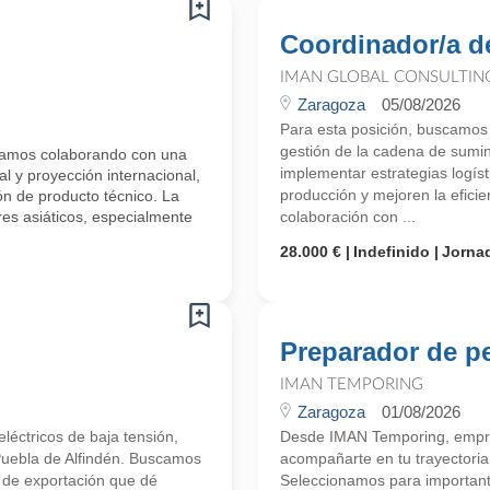
Coordinador/a de
IMAN GLOBAL CONSULTIN
Zaragoza
05/08/2026
Para esta posición, buscamos 
gestión de la cadena de sumini
stamos colaborando con una
implementar estrategias logís
l y proyección internacional,
producción y mejoren la eficie
ión de producto técnico. La
es asiáticos, especialmente
colaboración con ...
28.000 €
Indefinido
Jorna
Preparador de p
IMAN TEMPORING
Zaragoza
01/08/2026
léctricos de baja tensión,
Desde IMAN Temporing, empr
 Puebla de Alfindén. Buscamos
acompañarte en tu trayectori
o de exportación que dé
Seleccionamos para importante