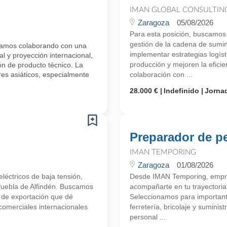
IMAN GLOBAL CONSULTIN
Zaragoza
05/08/2026
Para esta posición, buscamos 
gestión de la cadena de sumini
stamos colaborando con una
implementar estrategias logís
l y proyección internacional,
producción y mejoren la eficie
ión de producto técnico. La
es asiáticos, especialmente
colaboración con ...
28.000 €
Indefinido
Jorna
Preparador de p
IMAN TEMPORING
Zaragoza
01/08/2026
léctricos de baja tensión,
Desde IMAN Temporing, empr
 Puebla de Alfindén. Buscamos
acompañarte en tu trayectori
o de exportación que dé
Seleccionamos para importante
scomerciales internacionales
ferretería, bricolaje y suminis
personal ...