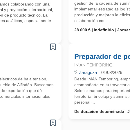
gestión de la cadena de sumini
stamos colaborando con una
implementar estrategias logís
l y proyección internacional,
producción y mejoren la eficie
ión de producto técnico. La
es asiáticos, especialmente
colaboración con ...
28.000 €
Indefinido
Jorna
Preparador de p
IMAN TEMPORING
Zaragoza
01/08/2026
léctricos de baja tensión,
Desde IMAN Temporing, empr
 Puebla de Alfindén. Buscamos
acompañarte en tu trayectori
o de exportación que dé
Seleccionamos para importante
scomerciales internacionales
ferretería, bricolaje y suminis
personal ...
De duracion determinada
J