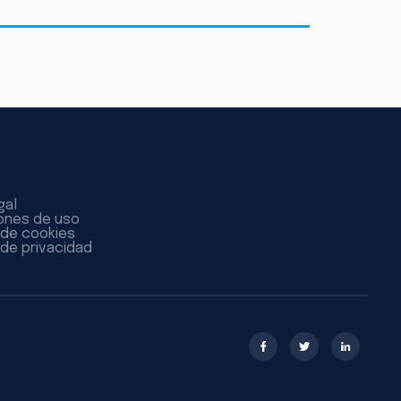
gal
ones de uso
a de cookies
 de privacidad