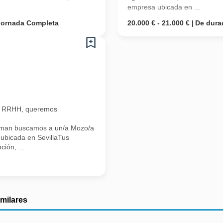
empresa ubicada en ...
Jornada Completa
20.000 € - 21.000 €
De dura
n RRHH, queremos
Iman buscamos a un/a Mozo/a
ubicada en SevillaTus
ión, ...
imilares