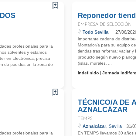
 DOS
Reponedor tien
EMPRESA DE SELECCIÓN
Todo Sevilla
27/06/202
Importante cadena de distrib
Montador/a para su equipo de
ades profesionales para la
tiendas tras reforma: vaciar y 
mos solventes y estamos
producto según nuevo planogr
r en Electrónica, precisa
(islas, murales, ...
ón de pedidos en la zona de
Indefinido
Jornada Indifer
TÉCNICO/A DE 
AZNALCÁZAR
TEMPS
Aznalcázar
, Sevilla
31/0
ades profesionales para la
En TEMPS llevamos 30 años en