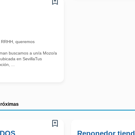
n RRHH, queremos
Iman buscamos a un/a Mozo/a
ubicada en SevillaTus
ión, ...
próximas
 DOS
Reponedor tien