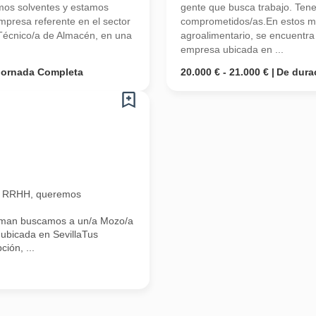
mos solventes y estamos
gente que busca trabajo. Ten
resa referente en el sector
comprometidos/as.En estos m
Técnico/a de Almacén, en una
agroalimentario, se encuentr
empresa ubicada en ...
Jornada Completa
20.000 € - 21.000 €
De dura
n RRHH, queremos
Iman buscamos a un/a Mozo/a
ubicada en SevillaTus
ión, ...