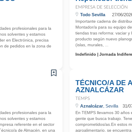
EMPRESA DE SELECCIÓN
Todo Sevilla
27/06/202
Importante cadena de distrib
Montador/a para su equipo de
ades profesionales para la
tiendas tras reforma: vaciar y 
mos solventes y estamos
producto según nuevo planogr
r en Electrónica, precisa
(islas, murales, ...
ón de pedidos en la zona de
Indefinido
Jornada Indifer
TÉCNICO/A DE 
AZNALCÁZAR
TEMPS
Aznalcázar
, Sevilla
31/0
ades profesionales para la
En TEMPS llevamos 30 años en
mos solventes y estamos
gente que busca trabajo. Ten
resa referente en el sector
comprometidos/as.En estos m
Técnico/a de Almacén, en una
agroalimentario, se encuentr