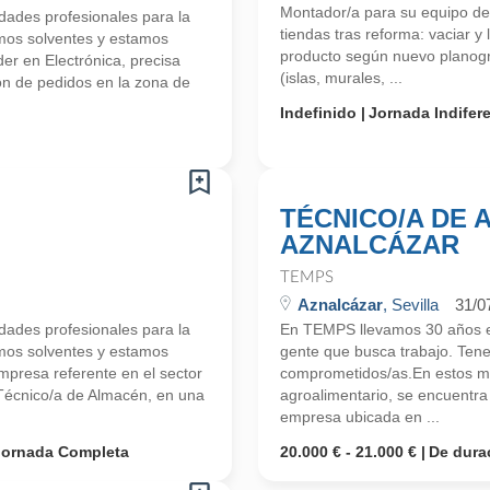
Montador/a para su equipo de
ades profesionales para la
tiendas tras reforma: vaciar y 
mos solventes y estamos
producto según nuevo planogr
r en Electrónica, precisa
(islas, murales, ...
ón de pedidos en la zona de
Indefinido
Jornada Indifer
TÉCNICO/A DE 
AZNALCÁZAR
TEMPS
Aznalcázar
, Sevilla
31/0
ades profesionales para la
En TEMPS llevamos 30 años en
mos solventes y estamos
gente que busca trabajo. Ten
resa referente en el sector
comprometidos/as.En estos m
Técnico/a de Almacén, en una
agroalimentario, se encuentr
empresa ubicada en ...
Jornada Completa
20.000 € - 21.000 €
De dura