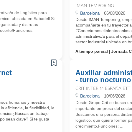
IMAN TEMPORING
tivo/a de Logística para
Barcelona
06/08/2026
rnico, ubicada en Sabadell.Si
Desde IMAN Temporing, empr
rganizada y disfrutas
acompañarte en tu trayectoria 
ocerte!Funciones:
#Conectamoseltalentoconlasop
administrativo/a para el dep
sector industrial ubicada en A
A tiempo parcial
Jornada C
rnet
Auxiliar administ
- turno nocturno
CRIT INTERIM ESPAÑA ETT
Barcelona
10/06/2026
ursos humanos y nuestra
Desde Grupo Crit se busca un/
 eficiencia, la flexibilidad, la
importante empresa del sector
iencies¿Buscas un trabajo
Buscamos una persona dinámic
ipo sean clave? Si te gusta
logístico, que quiera formar p
crecimiento.Funciones: ...