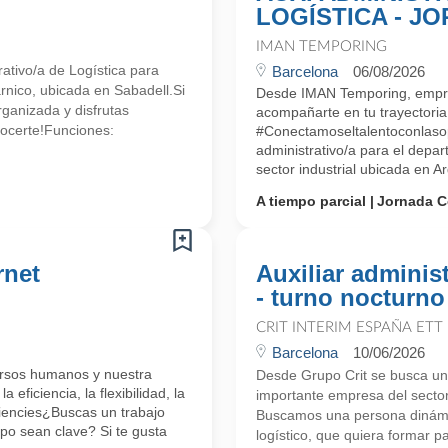
LOGÍSTICA - J
IMAN TEMPORING
tivo/a de Logística para
Barcelona
06/08/2026
rnico, ubicada en Sabadell.Si
Desde IMAN Temporing, empr
rganizada y disfrutas
acompañarte en tu trayectoria 
ocerte!Funciones:
#Conectamoseltalentoconlasop
administrativo/a para el dep
sector industrial ubicada en A
A tiempo parcial
Jornada C
rnet
Auxiliar administ
- turno nocturno
CRIT INTERIM ESPAÑA ETT
Barcelona
10/06/2026
ursos humanos y nuestra
Desde Grupo Crit se busca un/
 eficiencia, la flexibilidad, la
importante empresa del sector
iencies¿Buscas un trabajo
Buscamos una persona dinámic
ipo sean clave? Si te gusta
logístico, que quiera formar p