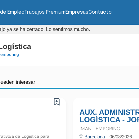
 de Empleo
Trabajos Premium
Empresas
Contacto
bajo ya se ha cerrado. Lo sentimos mucho.
Logística
Temporing
pueden interesar
AUX. ADMINISTR
LOGÍSTICA - J
IMAN TEMPORING
tivo/a de Logística para
Barcelona
06/08/2026