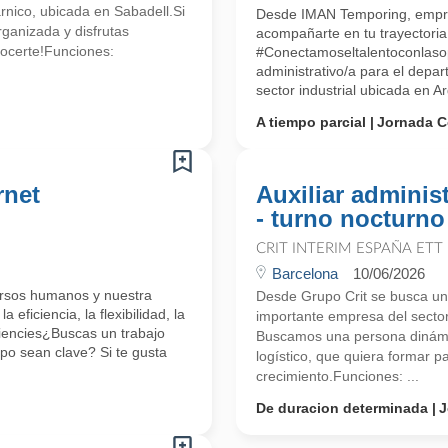
rnico, ubicada en Sabadell.Si
Desde IMAN Temporing, empr
rganizada y disfrutas
acompañarte en tu trayectoria 
ocerte!Funciones:
#Conectamoseltalentoconlasop
administrativo/a para el dep
sector industrial ubicada en A
A tiempo parcial
Jornada C
rnet
Auxiliar administ
- turno nocturno
CRIT INTERIM ESPAÑA ETT
Barcelona
10/06/2026
ursos humanos y nuestra
Desde Grupo Crit se busca un/
 eficiencia, la flexibilidad, la
importante empresa del sector
iencies¿Buscas un trabajo
Buscamos una persona dinámic
ipo sean clave? Si te gusta
logístico, que quiera formar p
crecimiento.Funciones: ...
De duracion determinada
J