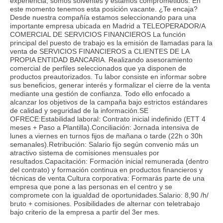
experiencia, somos solventes y estamos comprometidos. En
este momento tenemos esta posición vacante. ¿Te encaja?
Desde nuestra compañía estamos seleccionando para una
importante empresa ubicada en Madrid a TELEOPERADOR/A
COMERCIAL DE SERVICIOS FINANCIEROS La función
principal del puesto de trabajo es la emisión de llamadas para la
venta de SERVICIOS FINANCIEROS a CLIENTES DE LA
PROPIA ENTIDAD BANCARIA. Realizando asesoramiento
comercial de perfiles seleccionados que ya disponen de
productos preautorizados. Tu labor consiste en informar sobre
sus beneficios, generar interés y formalizar el cierre de la venta
mediante una gestión de confianza. Todo ello enfocado a
alcanzar los objetivos de la campaña bajo estrictos estándares
de calidad y seguridad de la información.SE
OFRECE:Estabilidad laboral: Contrato inicial indefinido (ETT 4
meses + Paso a Plantilla).Conciliación: Jornada intensiva de
lunes a viernes en turnos fijos de mañana o tarde (22h o 30h
semanales).Retribución: Salario fijo según convenio más un
atractivo sistema de comisiones mensuales por
resultados.Capacitación: Formación inicial remunerada (dentro
del contrato) y formación continua en productos financieros y
técnicas de venta.Cultura corporativa: Formarás parte de una
empresa que pone a las personas en el centro y se
compromete con la igualdad de oportunidades.Salario: 8,90 /h/
bruto + comisiones. Posibilidades de alternar con teletrabajo
bajo criterio de la empresa a partir del 3er mes.