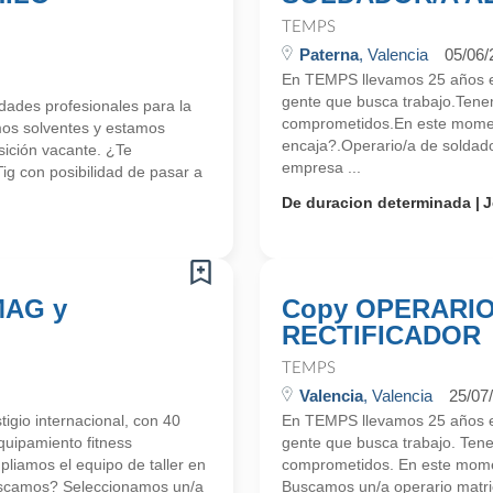
TEMPS
Paterna
, Valencia
05/06/
En TEMPS llevamos 25 años en
gente que busca trabajo.Tene
ades profesionales para la
comprometidos.En este momen
mos solventes y estamos
encaja?.Operario/a de soldado
ición vacante. ¿Te
empresa ...
ig con posibilidad de pasar a
De duracion determinada
J
/MAG y
Copy OPERARIO
RECTIFICADOR
TEMPS
Valencia
, Valencia
25/07
gio internacional, con 40
En TEMPS llevamos 25 años en
quipamiento fitness
gente que busca trabajo. Ten
pliamos el equipo de taller en
comprometidos. En este mome
buscamos? Seleccionamos un/a
Buscamos un/a operario matric