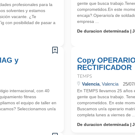
gente que busca trabajo.Tene
ades profesionales para la
comprometidos.En este momen
mos solventes y estamos
encaja?.Operario/a de soldado
ición vacante. ¿Te
empresa ...
ig con posibilidad de pasar a
De duracion determinada
J
/MAG y
Copy OPERARIO
RECTIFICADOR
TEMPS
Valencia
, Valencia
25/07
gio internacional, con 40
En TEMPS llevamos 25 años en
quipamiento fitness
gente que busca trabajo. Ten
pliamos el equipo de taller en
comprometidos. En este mome
buscamos? Seleccionamos un/a
Buscamos un/a operario matric
completa lunes a viernes de ..
De duracion determinada
J