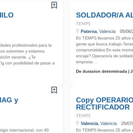
HILO
SOLDADOR/A A
TEMPS
Paterna
, Valencia
05/06/
En TEMPS llevamos 25 años en
gente que busca trabajo.Tene
ades profesionales para la
comprometidos.En este momen
mos solventes y estamos
encaja?.Operario/a de soldado
ición vacante. ¿Te
empresa ...
ig con posibilidad de pasar a
De duracion determinada
J
/MAG y
Copy OPERARIO
RECTIFICADOR
TEMPS
Valencia
, Valencia
25/07
gio internacional, con 40
En TEMPS llevamos 25 años en