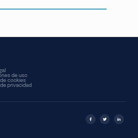
gal
ones de uso
a de cookies
 de privacidad