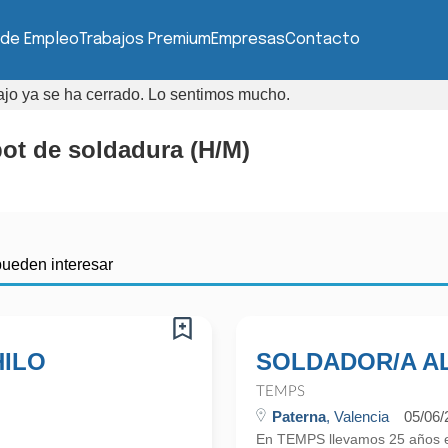
 de Empleo
Trabajos Premium
Empresas
Contacto
bajo ya se ha cerrado. Lo sentimos mucho.
ot de soldadura (H/M)
pueden interesar
HILO
SOLDADOR/A A
TEMPS
Paterna
, Valencia
05/06/
En TEMPS llevamos 25 años en