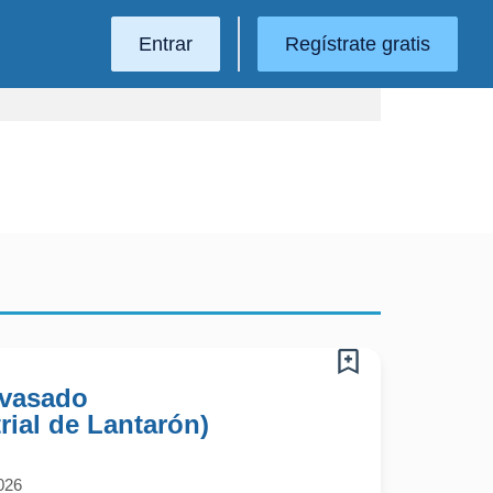
Entrar
Regístrate gratis
nvasado
rial de Lantarón)
026