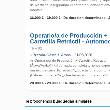
nuevo.Responsabilidades principalesOperar y supe
de plásticos, asegurando el correcto funcionamient
montaje ...
36.000 € - 39.000 €
De duracion determinada
Operario/a de Producción +
Carretilla Retráctil - Automo
TEMPS
Vitoria-Gasteiz
, Araba
31/05/2026
🚗 Operario/a de Producción + Carretilla Retráctil 
(Álava/Araba) | 🕒 Jornada completa ¿Tienes exper
manejo de carretilla retráctil?¿Buscas una oportu
¡Esta es tu oferta!🔧 ¿Qué harás en tu día a día?Fo
28.000 € - 29.000 €
De duracion determinada
Te proponemos
búsquedas similares