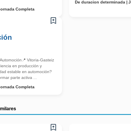
De duracion determinada
J
Jornada Completa
ción
– Automoción📍 Vitoria-Gasteiz
iencia en producción y
nidad estable en automoción?
rmar parte activa ...
Jornada Completa
imilares