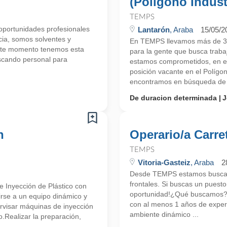
(Polígono Indust
TEMPS
portunidades profesionales
Lantarón
, Araba
15/05/2
cia, somos solventes y
En TEMPS llevamos más de 30
ste momento tenemos esta
para la gente que busca trab
scando personal para
estamos comprometidos, en e
posición vacante en el Polígo
encontramos en búsqueda de 
De duracion determinada
J
n
Operario/a Carret
TEMPS
Vitoria-Gasteiz
, Araba
2
Desde TEMPS estamos buscando
frontales. Si buscas un puesto
 Inyección de Plástico con
oportunidad!¿Qué buscamos?Bu
irse a un equipo dinámico y
con al menos 1 años de experi
rvisar máquinas de inyección
ambiente dinámico ...
o.Realizar la preparación,