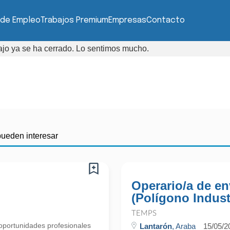
 de Empleo
Trabajos Premium
Empresas
Contacto
bajo ya se ha cerrado. Lo sentimos mucho.
pueden interesar
Operario/a de e
(Polígono Indust
TEMPS
portunidades profesionales
Lantarón
, Araba
15/05/2