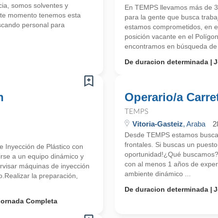
cia, somos solventes y
En TEMPS llevamos más de 30
ste momento tenemos esta
para la gente que busca trab
scando personal para
estamos comprometidos, en e
posición vacante en el Polígo
encontramos en búsqueda de 
De duracion determinada
J
n
Operario/a Carret
TEMPS
Vitoria-Gasteiz
, Araba
2
Desde TEMPS estamos buscando
frontales. Si buscas un puesto
 Inyección de Plástico con
oportunidad!¿Qué buscamos?Bu
irse a un equipo dinámico y
con al menos 1 años de experi
rvisar máquinas de inyección
ambiente dinámico ...
o.Realizar la preparación,
De duracion determinada
J
Jornada Completa