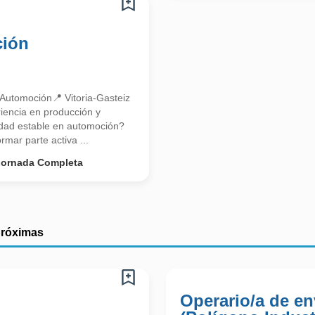
ción
– Automoción📍 Vitoria-Gasteiz
iencia en producción y
nidad estable en automoción?
rmar parte activa ...
Jornada Completa
próximas
Operario/a de e