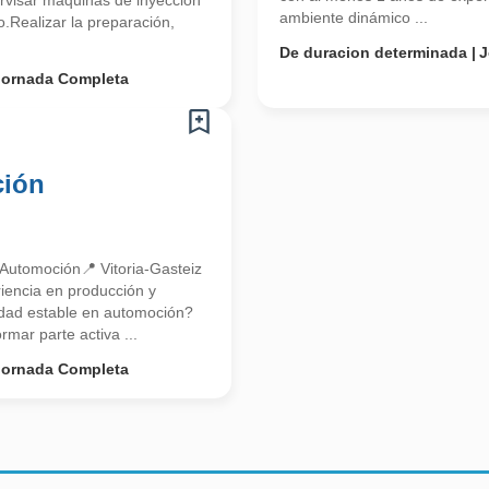
rvisar máquinas de inyección
ambiente dinámico ...
o.Realizar la preparación,
De duracion determinada
J
Jornada Completa
ción
– Automoción📍 Vitoria-Gasteiz
iencia en producción y
nidad estable en automoción?
rmar parte activa ...
Jornada Completa