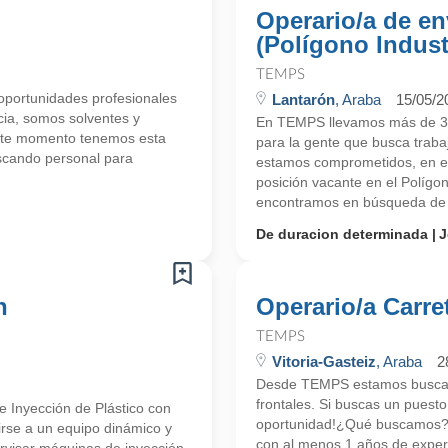
Operario/a de e
(Polígono Indust
TEMPS
portunidades profesionales
Lantarón
, Araba
15/05/2
cia, somos solventes y
En TEMPS llevamos más de 30
ste momento tenemos esta
para la gente que busca trab
scando personal para
estamos comprometidos, en e
posición vacante en el Polígo
encontramos en búsqueda de 
De duracion determinada
J
n
Operario/a Carret
TEMPS
Vitoria-Gasteiz
, Araba
2
Desde TEMPS estamos buscando
frontales. Si buscas un puesto
 Inyección de Plástico con
oportunidad!¿Qué buscamos?Bu
irse a un equipo dinámico y
con al menos 1 años de experi