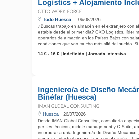
Logistics + Alojamiento Incl
OTTO WORK FORCE
Todo Huesca
06/08/2026
¿Buscas trabajo en almacén en el extranjero con al
estable desde el primer día? GXO Logistics, líder m
operarios de almacén en los Países Bajos con salar
condiciones que van mucho más allá del sueldo. Si q
14 € - 16 €
Indefinido
Jornada Intensiva
Ingeniero/a de Diseño Mecán
Binéfar (Huesca)
IMAN GLOBAL CONSULTING
Huesca
26/07/2026
Desde IMAN Global Consulting, consultoría especial
perfiles técnicos, middle management y C-Suite, a
incorporar a un/a Ingeniero/a de Diseño Mecánico ,
empresa industrial especializada en el diseño y fab