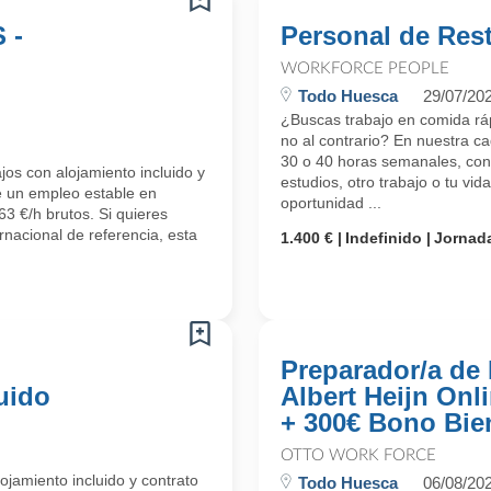
 -
Personal de Res
WORKFORCE PEOPLE
Todo Huesca
29/07/20
¿Buscas trabajo en comida ráp
no al contrario? En nuestra c
30 o 40 horas semanales, con s
os con alojamiento incluido y
estudios, otro trabajo o tu vi
e un empleo estable en
oportunidad ...
3 €/h brutos. Si quieres
rnacional de referencia, esta
1.400 €
Indefinido
Jornada
Preparador/a de
uido
Albert Heijn Onl
+ 300€ Bono Bie
OTTO WORK FORCE
ojamiento incluido y contrato
Todo Huesca
06/08/20