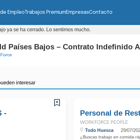
 de Empleo
Trabajos Premium
Empresas
Contacto
bajo ya se ha cerrado. Lo sentimos mucho.
d Países Bajos – Contrato Indefinido A
Force
pueden interesar
 -
Personal de Res
WORKFORCE PEOPLE
Todo Huesca
29/07/20
¿Buscas trabajo en comida ráp