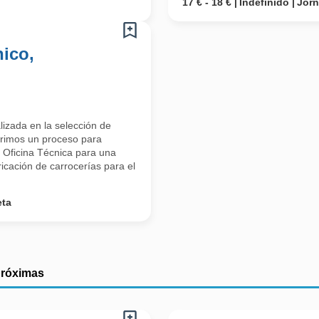
17 € - 18 €
Indefinido
Jor
ico,
izada en la selección de
brimos un proceso para
 Oficina Técnica para una
ricación de carrocerías para el
eta
próximas