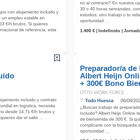
no al contrario? En nuestra c
30 o 40 horas semanales, con s
os con alojamiento incluido y
estudios, otro trabajo o tu vi
e un empleo estable en
oportunidad ...
3 €/h brutos. Si quieres
rnacional de referencia, esta
1.400 €
Indefinido
Jornada
Preparador/a de
uido
Albert Heijn Onl
+ 300€ Bono Bie
OTTO WORK FORCE
ojamiento incluido y contrato
Todo Huesca
06/08/20
undial en logística, necesita
¿Buscas trabajo de preparado
io desde 14,71 €/h brutos y
incluido? Albert Heijn Online 
uieres dar el salto ...
de bienvenida de 300 €. Si qui
complicarte con la búsqueda d
oportunidad: ...