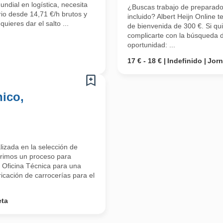
undial en logística, necesita
¿Buscas trabajo de preparado
io desde 14,71 €/h brutos y
incluido? Albert Heijn Online 
uieres dar el salto ...
de bienvenida de 300 €. Si qui
complicarte con la búsqueda d
oportunidad: ...
17 € - 18 €
Indefinido
Jor
ico,
izada en la selección de
brimos un proceso para
 Oficina Técnica para una
ricación de carrocerías para el
eta