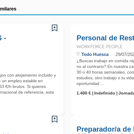
imilares
 -
Personal de Res
WORKFORCE PEOPLE
Todo Huesca
29/07/20
¿Buscas trabajo en comida ráp
no al contrario? En nuestra c
30 o 40 horas semanales, con s
os con alojamiento incluido y
estudios, otro trabajo o tu vi
e un empleo estable en
oportunidad ...
3 €/h brutos. Si quieres
rnacional de referencia, esta
1.400 €
Indefinido
Jornada
Preparador/a de