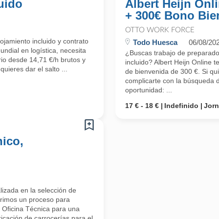
uido
Albert Heijn Onl
+ 300€ Bono Bie
OTTO WORK FORCE
ojamiento incluido y contrato
Todo Huesca
06/08/20
undial en logística, necesita
¿Buscas trabajo de preparado
io desde 14,71 €/h brutos y
incluido? Albert Heijn Online 
uieres dar el salto ...
de bienvenida de 300 €. Si qui
complicarte con la búsqueda d
oportunidad: ...
17 € - 18 €
Indefinido
Jor
ico,
izada en la selección de
brimos un proceso para
 Oficina Técnica para una
ricación de carrocerías para el