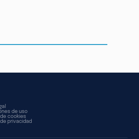
gal
ones de uso
a de cookies
 de privacidad