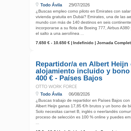
Todo Ávila
29/07/2026
¿Buscas empleo como piloto en Emirates con salari
vivienda gratuita en Dubái? Emirates, una de las a
mundo con más de 140 destinos en seis continentes
incorporarse a su flota de Boeing 777, Airbus A380 
el salto a una aerolínea ...
7.650 € - 10.650 €
Indefinido
Jornada Comple
Repartidor/a en Albert Heijn
alojamiento incluido y bono
400 € - Países Bajos
OTTO WORK FORCE
Todo Ávila
06/08/2026
¿Buscas trabajo de repartidor en Países Bajos con 
Albert Heijn ganas 17,85 €/h brutos y un bono de b
Solo necesitas carnet B, inglés o neerlandés comuni
proceso de selección es 100 % online y puedes emp
...