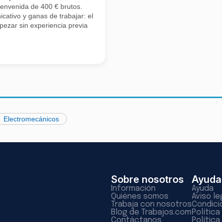
ienvenida de 400 € brutos.
cativo y ganas de trabajar: el
ezar sin experiencia previa
Electromecánicos
Sobre nosotros
Ayuda
Información
Ayuda
Quiénes somos
Aviso le
Trabaja con nosotros
Condici
Blog de Trabajos.com
Polític
Contáctanos
Política