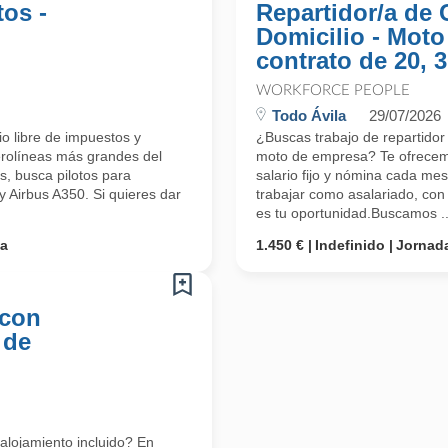
tos -
Repartidor/a de
Domicilio - Moto
contrato de 20, 
WORKFORCE PEOPLE
Todo Ávila
29/07/2026
o libre de impuestos y
¿Buscas trabajo de repartidor
erolíneas más grandes del
moto de empresa? Te ofrecem
, busca pilotos para
salario fijo y nómina cada me
y Airbus A350. Si quieres dar
trabajar como asalariado, con 
es tu oportunidad.Buscamos ..
ta
1.450 €
Indefinido
Jornada
 con
 de
alojamiento incluido? En