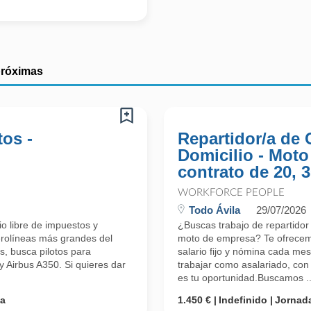
próximas
tos -
Repartidor/a de
Domicilio - Moto
contrato de 20, 
WORKFORCE PEOPLE
Todo Ávila
29/07/2026
o libre de impuestos y
¿Buscas trabajo de repartidor
erolíneas más grandes del
moto de empresa? Te ofrecem
, busca pilotos para
salario fijo y nómina cada me
y Airbus A350. Si quieres dar
trabajar como asalariado, con 
es tu oportunidad.Buscamos ..
ta
1.450 €
Indefinido
Jornada