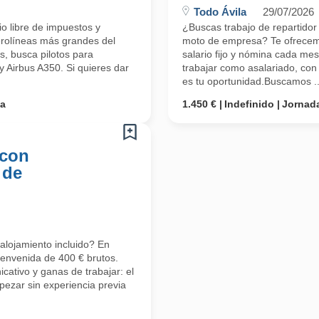
Todo Ávila
29/07/2026
o libre de impuestos y
¿Buscas trabajo de repartidor
erolíneas más grandes del
moto de empresa? Te ofrecem
, busca pilotos para
salario fijo y nómina cada me
y Airbus A350. Si quieres dar
trabajar como asalariado, con 
es tu oportunidad.Buscamos ..
ta
1.450 €
Indefinido
Jornada
 con
 de
alojamiento incluido? En
ienvenida de 400 € brutos.
cativo y ganas de trabajar: el
ezar sin experiencia previa