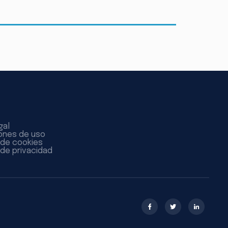
gal
ones de uso
a de cookies
 de privacidad