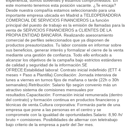
experiencia, somos solventes y estamos comprometidos. En
este momento tenemos esta posición vacante. ¿Te encaja?
Desde nuestra compañía estamos seleccionando para una
importante empresa ubicada en Madrid a TELEOPERADOR/A
COMERCIAL DE SERVICIOS FINANCIEROS La función
principal del puesto de trabajo es la emisión de llamadas para la
venta de SERVICIOS FINANCIEROS a CLIENTES DE LA
PROPIA ENTIDAD BANCARIA. Realizando asesoramiento
comercial de perfiles seleccionados que ya disponen de
productos preautorizados. Tu labor consiste en informar sobre
sus beneficios, generar interés y formalizar el cierre de la venta
mediante una gestión de confianza. Todo ello enfocado a
alcanzar los objetivos de la campaña bajo estrictos estándares
de calidad y seguridad de la información.SE
OFRECE:Estabilidad laboral: Contrato inicial indefinido (ETT 4
meses + Paso a Plantilla).Conciliación: Jornada intensiva de
lunes a viernes en turnos fijos de mañana o tarde (22h o 30h
semanales).Retribución: Salario fijo según convenio más un
atractivo sistema de comisiones mensuales por
resultados.Capacitación: Formación inicial remunerada (dentro
del contrato) y formación continua en productos financieros y
técnicas de venta.Cultura corporativa: Formarás parte de una
empresa que pone a las personas en el centro y se
compromete con la igualdad de oportunidades.Salario: 8,90 /h/
bruto + comisiones. Posibilidades de alternar con teletrabajo
bajo criterio de la empresa a partir del 3er mes.