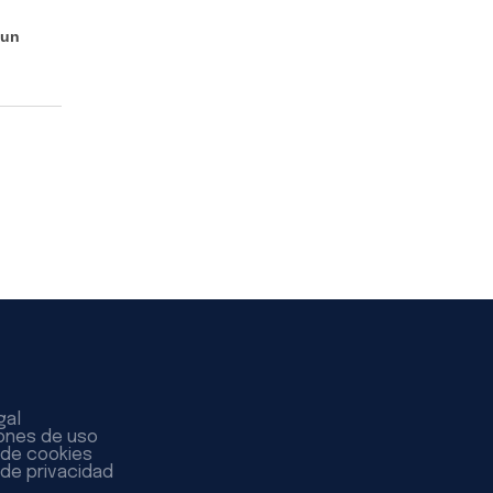
 un
gal
ones de uso
a de cookies
 de privacidad