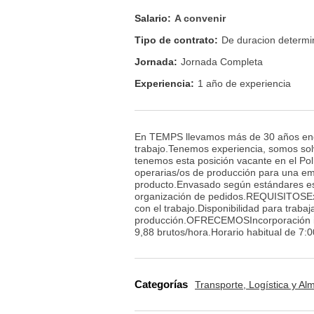
Salario:
A convenir
Tipo de contrato:
De duracion determ
Jornada:
Jornada Completa
Experiencia:
1 año de experiencia
En TEMPS llevamos más de 30 años enco
trabajo.Tenemos experiencia, somos so
tenemos esta posición vacante en el Po
operarias/os de producción para una e
producto.Envasado según estándares est
organización de pedidos.REQUISITOSExp
con el trabajo.Disponibilidad para traba
producción.OFRECEMOSIncorporación in
9,88 brutos/hora.Horario habitual de 7:0
Categorías
Transporte, Logística y A