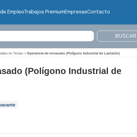
 de Empleo
Trabajos Premium
Empresas
Contacto
empleo en Temps
>
Operario/a de envasado (Polígono Industrial de Lantarón)
sado (Polígono Industrial de
vacante