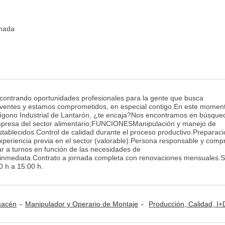
inada
ntrando oportunidades profesionales para la gente que busca
lventes y estamos comprometidos, en especial contigo.En este momen
lígono Industrial de Lantarón, ¿te encaja?Nos encontramos en búsque
mpresa del sector alimentario;FUNCIONESManipulación y manejo de
ablecidos.Control de calidad durante el proceso productivo.Preparaci
eriencia previa en el sector (valorable).Persona responsable y comp
jar a turnos en función de las necesidades de
mediata.Contrato a jornada completa con renovaciones mensuales.Sa
0 h a 15:00 h.
lmacén
Manipulador y Operario de Montaje
Producción, Calidad, I+D y Medioamb