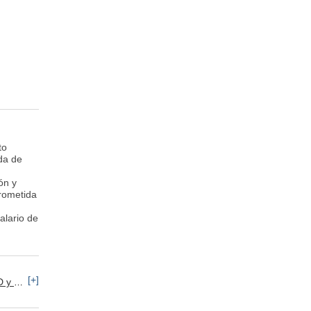
to
da de
ón y
rometida
lario de
[+]
iente
Operario de Producción
Recursos Humanos: 