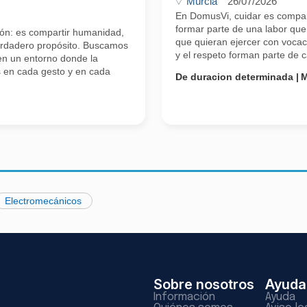
Murcia
26/07/2026
En DomusVi, cuidar es compar
formar parte de una labor que
ón: es compartir humanidad,
que quieran ejercer con vocac
verdadero propósito. Buscamos
y el respeto forman parte de
en un entorno donde la
s en cada gesto y en cada
De duracion determinada
M
Electromecánicos
Sobre nosotros
Ayuda
Información
Ayuda