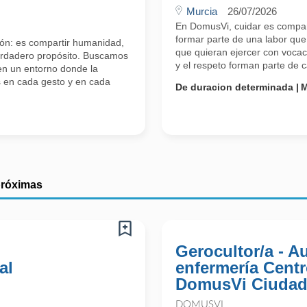
Murcia
26/07/2026
En DomusVi, cuidar es compar
formar parte de una labor que
ón: es compartir humanidad,
que quieran ejercer con vocac
verdadero propósito. Buscamos
y el respeto forman parte de
en un entorno donde la
s en cada gesto y en cada
De duracion determinada
M
próximas
Gerocultor/a - Au
al
enfermería Centr
DomusVi Ciudad
DOMUSVI