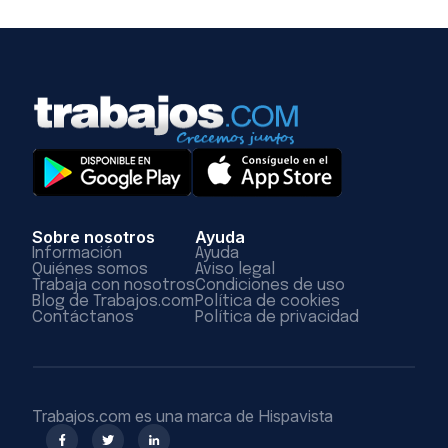
Sobre nosotros
Ayuda
Información
Ayuda
Quiénes somos
Aviso legal
Trabaja con nosotros
Condiciones de uso
Blog de Trabajos.com
Política de cookies
Contáctanos
Política de privacidad
Trabajos.com es una marca de Hispavista