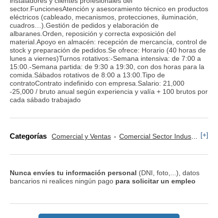
instaladores y clientes profesionales del
sector.FuncionesAtención y asesoramiento técnico en productos
eléctricos (cableado, mecanismos, protecciones, iluminación,
cuadros…).Gestión de pedidos y elaboración de
albaranes.Orden, reposición y correcta exposición del
material.Apoyo en almacén: recepción de mercancía, control de
stock y preparación de pedidos.Se ofrece: Horario (40 horas de
lunes a viernes)Turnos rotativos:-Semana intensiva: de 7:00 a
15:00.-Semana partida: de 9:30 a 19:30, con dos horas para la
comida.Sábados rotativos de 8:00 a 13:00.Tipo de
contratoContrato indefinido con empresa.Salario: 21,000
-25,000 / bruto anual según experiencia y valía + 100 brutos por
cada sábado trabajado
[+]
Categorías
Comercial y Ventas
Comercial Sector Industria
Tr
Nunca envíes tu información personal
(DNI, foto,...), datos
bancarios ni realices ningún pago
para solicitar un empleo