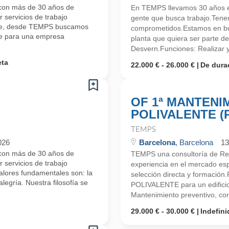
con más de 30 años de
En TEMPS llevamos 30 años en
 servicios de trabajo
gente que busca trabajo.Tene
ente, desde TEMPS buscamos
comprometidos.Estamos en bu
nte para una empresa
planta que quiera ser parte d
Desvern.Funciones: Realizar y 
eta
22.000 € - 26.000 €
De dura
OF 1ª MANTENI
POLIVALENTE (P
TEMPS
026
Barcelona
, Barcelona
13
con más de 30 años de
TEMPS una consultoría de R
 servicios de trabajo
experiencia en el mercado espe
valores fundamentales son: la
selección directa y formaci
alegría. Nuestra filosofía se
POLIVALENTE para un edifici
Mantenimiento preventivo, corr
29.000 € - 30.000 €
Indefini