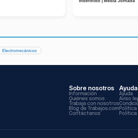
Indefinido
Media Jornada
Electromecánicos
Sobre nosotros
Ayuda
Información
Ayuda
Quiénes somos
Aviso le
Trabaja con nosotros
Condici
Blog de Trabajos.com
Polític
Contáctanos
Política