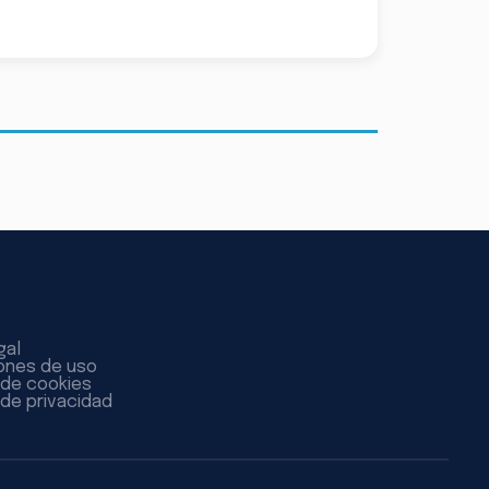
gal
ones de uso
a de cookies
 de privacidad