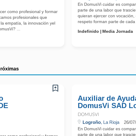
En DomusVi cuidar es compart
parte de una labor que trasci
cer como profesional y formar
quieran ejercer con vocación,
scamos profesionales que
respeto forman parte de cada
la empatía, la innovación yel
omusVi? ...
Indefinido
Media Jornada
próximas
o
Auxiliar de Ayud
DE
DomusVi SAD L
DOMUSVI
Logroño
, La Rioja
26/07
En DomusVi cuidar es compart
parte de una labor que trasci