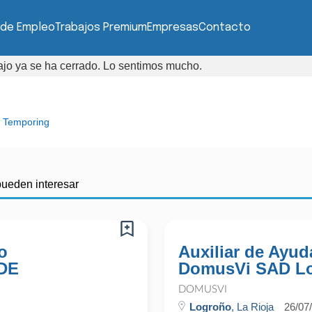
 de Empleo
Trabajos Premium
Empresas
Contacto
bajo ya se ha cerrado. Lo sentimos mucho.
 Temporing
pueden interesar
o
Auxiliar de Ayud
DE
DomusVi SAD L
DOMUSVI
Logroño
, La Rioja
26/07