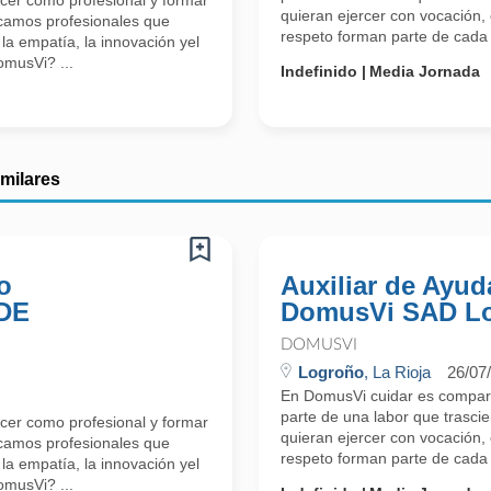
cer como profesional y formar
quieran ejercer con vocación,
scamos profesionales que
respeto forman parte de cada
la empatía, la innovación yel
omusVi? ...
Indefinido
Media Jornada
imilares
o
Auxiliar de Ayud
DE
DomusVi SAD L
DOMUSVI
Logroño
, La Rioja
26/07
En DomusVi cuidar es compart
parte de una labor que trasci
cer como profesional y formar
quieran ejercer con vocación,
scamos profesionales que
respeto forman parte de cada
la empatía, la innovación yel
omusVi? ...