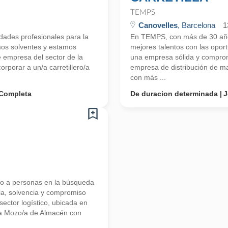
TEMPS
Canovelles
, Barcelona
1
ades profesionales para la
En TEMPS, con más de 30 años
mos solventes y estamos
mejores talentos con las opo
empresa del sector de la
una empresa sólida y comprome
rporar a un/a carretillero/a
empresa de distribución de mat
con más ...
Completa
De duracion determinada
J
 a personas en la búsqueda
ia, solvencia y compromiso
ector logístico, ubicada en
n/a Mozo/a de Almacén con