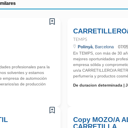
imilares
CARRETILLERO/
TEMPS
Polinyà
, Barcelona
07/0
En TEMPS, con más de 30 años
mejores oportunidades profe
empresa sólida y comprometid
ades profesionales para la
un/a CARRETILLERO/A RETRÁ
mos solventes y estamos
perfumería y productos cosmét
te empresa de automoción
erarios/as de producción
De duracion determinada
J
IL
Copy MOZO/A 
CARRETILLA