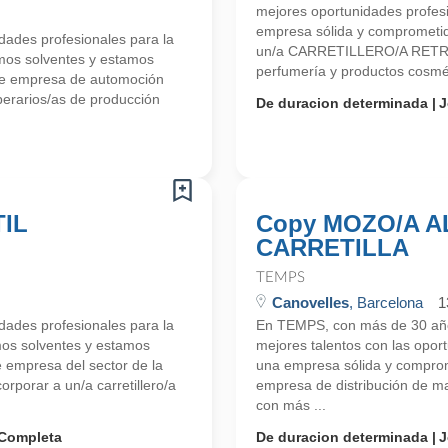
mejores oportunidades profe
empresa sólida y comprometid
ades profesionales para la
un/a CARRETILLERO/A RETRÁ
mos solventes y estamos
perfumería y productos cosmét
te empresa de automoción
erarios/as de producción
De duracion determinada
J
IL
Copy MOZO/A 
CARRETILLA
TEMPS
Canovelles
, Barcelona
1
ades profesionales para la
En TEMPS, con más de 30 años
mos solventes y estamos
mejores talentos con las opo
empresa del sector de la
una empresa sólida y comprome
rporar a un/a carretillero/a
empresa de distribución de mat
con más ...
Completa
De duracion determinada
J