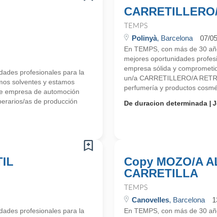
CARRETILLERO/
TEMPS
Polinyà
, Barcelona
07/0
En TEMPS, con más de 30 años
mejores oportunidades profe
empresa sólida y comprometid
ades profesionales para la
un/a CARRETILLERO/A RETRÁ
mos solventes y estamos
perfumería y productos cosmét
te empresa de automoción
erarios/as de producción
De duracion determinada
J
IL
Copy MOZO/A 
CARRETILLA
TEMPS
Canovelles
, Barcelona
1
ades profesionales para la
En TEMPS, con más de 30 años