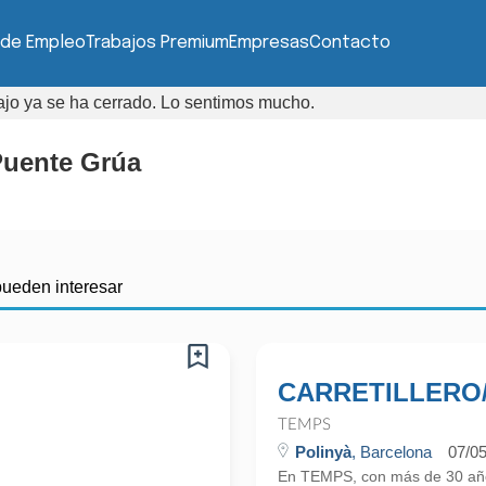
 de Empleo
Trabajos Premium
Empresas
Contacto
bajo ya se ha cerrado. Lo sentimos mucho.
Puente Grúa
pueden interesar
CARRETILLERO/
TEMPS
Polinyà
, Barcelona
07/0
En TEMPS, con más de 30 años