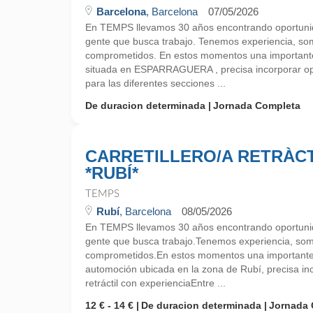
Barcelona
, Barcelona
07/05/2026
En TEMPS llevamos 30 años encontrando oportunid
gente que busca trabajo. Tenemos experiencia, so
comprometidos. En estos momentos una importan
situada en ESPARRAGUERA , precisa incorporar op
para las diferentes secciones ...
De duracion determinada
Jornada Completa
CARRETILLERO/A RETRÀCT
*RUBÍ*
TEMPS
Rubí
, Barcelona
08/05/2026
En TEMPS llevamos 30 años encontrando oportunid
gente que busca trabajo.Tenemos experiencia, so
comprometidos.En estos momentos una importante 
automoción ubicada en la zona de Rubí, precisa inco
retráctil con experienciaEntre ...
12 € - 14 €
De duracion determinada
Jornada 