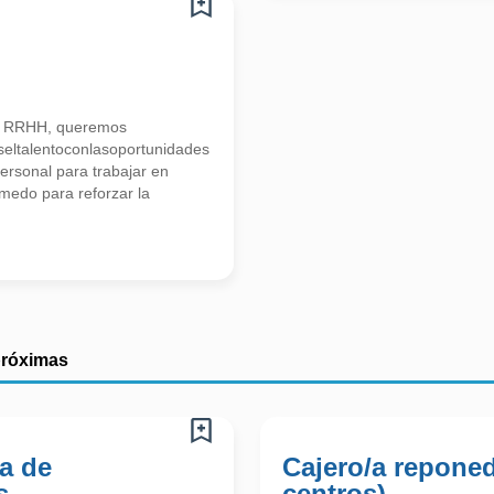
n RRHH, queremos
seltalentoconlasoportunidades
ersonal para trabajar en
medo para reforzar la
próximas
a de
Cajero/a reponed
s
centros)