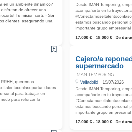
ajar en un ambiente dinámico?
Desde IMAN Temporing, empr
disfrutan de ofrecer una
acompañarte en tu trayectoria 
certe! Tu misión será: - Ser
#Conectamoseltalentoconlasopo
os clientes, asegurando una
estamos buscando personal pa
importante grupo empresarial d
17.000 € - 18.000 €
De dura
Cajero/a reponed
supermercado
IMAN TEMPORING
n RRHH, queremos
Valladolid
19/07/2026
seltalentoconlasoportunidades
Desde IMAN Temporing, empr
ersonal para trabajar en
acompañarte en tu trayectoria 
medo para reforzar la
#Conectamoseltalentoconlasopo
estamos buscando personal pa
importante grupo empresarial d
17.000 € - 18.000 €
De dura