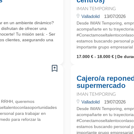
IMAN TEMPORING
Valladolid
13/07/2026
ajar en un ambiente dinámico?
Desde IMAN Temporing, empr
disfrutan de ofrecer una
acompañarte en tu trayectoria 
certe! Tu misión será: - Ser
#Conectamoseltalentoconlasopo
os clientes, asegurando una
estamos buscando personal pa
importante grupo empresarial d
17.000 € - 18.000 €
De dura
Cajero/a reponed
supermercado
IMAN TEMPORING
n RRHH, queremos
Valladolid
19/07/2026
seltalentoconlasoportunidades
Desde IMAN Temporing, empr
ersonal para trabajar en
acompañarte en tu trayectoria 
medo para reforzar la
#Conectamoseltalentoconlasopo
estamos buscando personal pa
importante grupo empresarial d