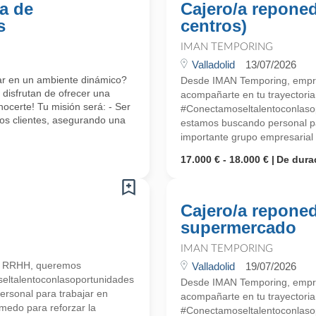
a de
Cajero/a reponed
s
centros)
IMAN TEMPORING
Valladolid
13/07/2026
ajar en un ambiente dinámico?
Desde IMAN Temporing, empr
disfrutan de ofrecer una
acompañarte en tu trayectoria 
certe! Tu misión será: - Ser
#Conectamoseltalentoconlasopo
os clientes, asegurando una
estamos buscando personal pa
importante grupo empresarial d
17.000 € - 18.000 €
De dura
Cajero/a reponed
supermercado
IMAN TEMPORING
n RRHH, queremos
Valladolid
19/07/2026
seltalentoconlasoportunidades
Desde IMAN Temporing, empr
ersonal para trabajar en
acompañarte en tu trayectoria 
medo para reforzar la
#Conectamoseltalentoconlasopo