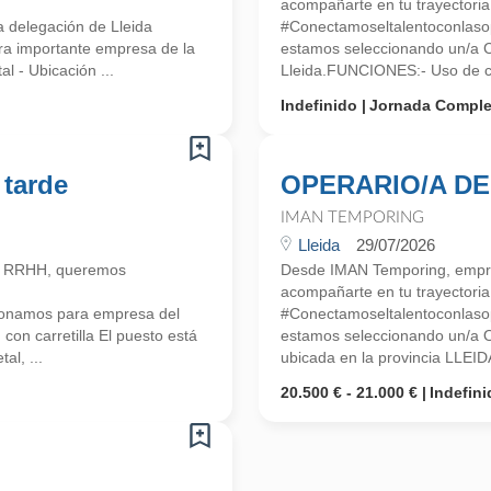
acompañarte en tu trayectoria 
 delegación de Lleida
#Conectamoseltalentoconlasop
a importante empresa de la
estamos seleccionando un/a
l - Ubicación ...
Lleida.FUNCIONES:- Uso de car
Indefinido
Jornada Comple
 tarde
OPERARIO/A DE
IMAN TEMPORING
Lleida
29/07/2026
n RRHH, queremos
Desde IMAN Temporing, empr
acompañarte en tu trayectoria 
ionamos para empresa del
#Conectamoseltalentoconlasop
on carretilla El puesto está
estamos seleccionando un/a
al, ...
ubicada en la provincia LLEID
20.500 € - 21.000 €
Indefini