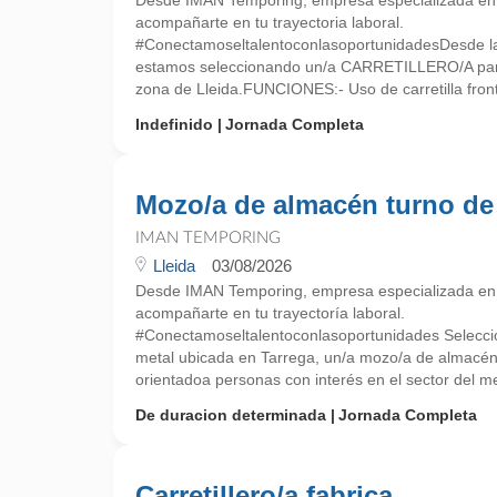
Desde IMAN Temporing, empresa especializada e
acompañarte en tu trayectoria laboral.
#ConectamoseltalentoconlasoportunidadesDesde la
estamos seleccionando un/a CARRETILLERO/A par
zona de Lleida.FUNCIONES:- Uso de carretilla fronta
Indefinido
Jornada Completa
Mozo/a de almacén turno de
IMAN TEMPORING
Lleida
03/08/2026
Desde IMAN Temporing, empresa especializada e
acompañarte en tu trayectoría laboral.
#Conectamoseltalentoconlasoportunidades Selecc
metal ubicada en Tarrega, un/a mozo/a de almacén c
orientadoa personas con interés en el sector del met
De duracion determinada
Jornada Completa
Carretillero/a fabrica