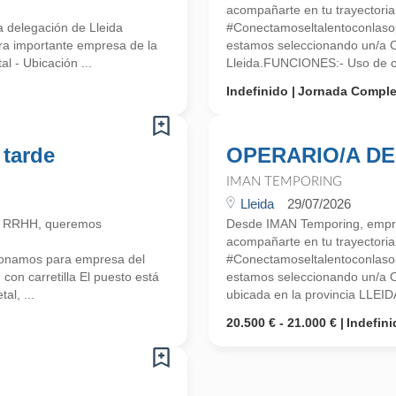
acompañarte en tu trayectoria 
 delegación de Lleida
#Conectamoseltalentoconlasop
a importante empresa de la
estamos seleccionando un/a
l - Ubicación ...
Lleida.FUNCIONES:- Uso de car
Indefinido
Jornada Comple
 tarde
OPERARIO/A DE
IMAN TEMPORING
Lleida
29/07/2026
n RRHH, queremos
Desde IMAN Temporing, empr
acompañarte en tu trayectoria 
ionamos para empresa del
#Conectamoseltalentoconlasop
on carretilla El puesto está
estamos seleccionando un/a
al, ...
ubicada en la provincia LLEID
20.500 € - 21.000 €
Indefini