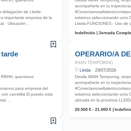
n RRHH, queremos
Desde IMAN Temporing, empr
acompañarte en tu trayectoria 
 delegación de Lleida
#Conectamoseltalentoconlasop
a importante empresa de la
estamos seleccionando un/a
l - Ubicación ...
Lleida.FUNCIONES:- Uso de car
Indefinido
Jornada Comple
 tarde
OPERARIO/A DE
IMAN TEMPORING
Lleida
29/07/2026
n RRHH, queremos
Desde IMAN Temporing, empr
acompañarte en tu trayectoria 
ionamos para empresa del
#Conectamoseltalentoconlasop
on carretilla El puesto está
estamos seleccionando un/a
al, ...
ubicada en la provincia LLEID
20.500 € - 21.000 €
Indefini