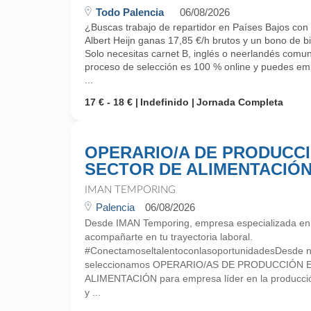
Todo Palencia
06/08/2026
¿Buscas trabajo de repartidor en Países Bajos con 
Albert Heijn ganas 17,85 €/h brutos y un bono de b
Solo necesitas carnet B, inglés o neerlandés comuni
proceso de selección es 100 % online y puedes emp
...
17 € - 18 €
Indefinido
Jornada Completa
OPERARIO/A DE PRODUCC
SECTOR DE ALIMENTACIÓ
IMAN TEMPORING
Palencia
06/08/2026
Desde IMAN Temporing, empresa especializada e
acompañarte en tu trayectoria laboral.
#ConectamoseltalentoconlasoportunidadesDesde nue
seleccionamos OPERARIO/AS DE PRODUCCIÓN 
ALIMENTACIÓN para empresa líder en la producci
y ...