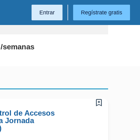
Entrar
Regístrate gratis
h/semanas
trol de Accesos
a Jornada
)