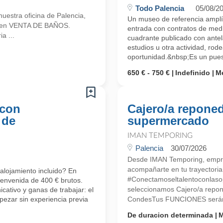
Todo Palencia
05/08/2
estra oficina de Palencia,
Un museo de referencia amplía
a en VENTA DE BAÑOS.
entrada con contratos de med
a ...
cuadrante publicado con antel
estudios u otra actividad, rode
oportunidad.&nbsp;Es un puest
650 € - 750 €
Indefinido
M
 con
Cajero/a reponed
 de
supermercado
IMAN TEMPORING
Palencia
30/07/2026
Desde IMAN Temporing, empr
acompañarte en tu trayectoria 
alojamiento incluido? En
#Conectamoseltalentoconlasop
ienvenida de 400 € brutos.
seleccionamos Cajero/a repon
cativo y ganas de trabajar: el
ezar sin experiencia previa
CondesTus FUNCIONES serán: -
De duracion determinada
M