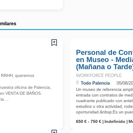
imilares
Personal de Con
en Museo - Medi
(Mañana o Tarde
n RRHH, queremos
WORKFORCE PEOPLE
Todo Palencia
05/08/2
estra oficina de Palencia,
Un museo de referencia amplía
a en VENTA DE BAÑOS.
entrada con contratos de med
a ...
cuadrante publicado con antel
estudios u otra actividad, rode
oportunidad.&nbsp;Es un puest
650 € - 750 €
Indefinido
M