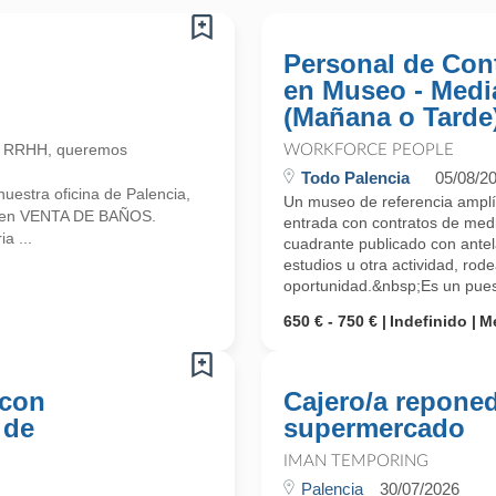
Personal de Con
en Museo - Medi
(Mañana o Tarde
n RRHH, queremos
WORKFORCE PEOPLE
Todo Palencia
05/08/2
estra oficina de Palencia,
Un museo de referencia amplía
a en VENTA DE BAÑOS.
entrada con contratos de med
a ...
cuadrante publicado con antel
estudios u otra actividad, rode
oportunidad.&nbsp;Es un puest
650 € - 750 €
Indefinido
M
 con
Cajero/a reponed
 de
supermercado
IMAN TEMPORING
Palencia
30/07/2026