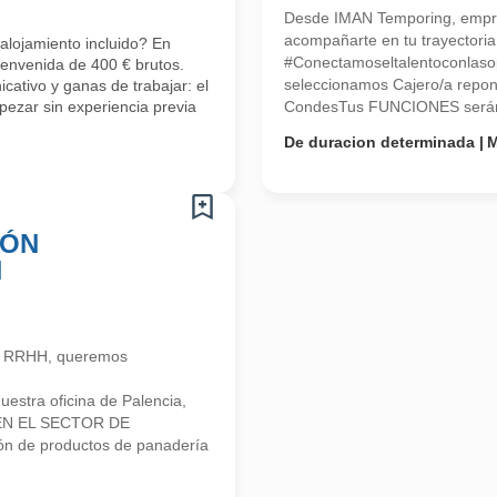
Desde IMAN Temporing, empr
acompañarte en tu trayectoria 
alojamiento incluido? En
#Conectamoseltalentoconlasop
ienvenida de 400 € brutos.
seleccionamos Cajero/a repon
cativo y ganas de trabajar: el
ezar sin experiencia previa
CondesTus FUNCIONES serán: -
De duracion determinada
M
IÓN
N
n RRHH, queremos
stra oficina de Palencia,
EN EL SECTOR DE
ón de productos de panadería