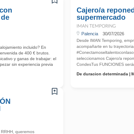
 con
Cajero/a reponed
 de
supermercado
IMAN TEMPORING
Palencia
30/07/2026
Desde IMAN Temporing, empr
acompañarte en tu trayectoria 
alojamiento incluido? En
#Conectamoseltalentoconlasop
ienvenida de 400 € brutos.
seleccionamos Cajero/a repon
cativo y ganas de trabajar: el
ezar sin experiencia previa
CondesTus FUNCIONES serán: -
De duracion determinada
M
IÓN
N
n RRHH, queremos