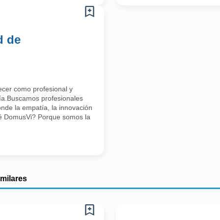
d de
ecer como profesional y
día.Buscamos profesionales
nde la empatía, la innovación
qué DomusVi? Porque somos la
imilares