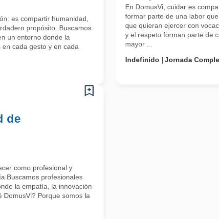
En DomusVi, cuidar es compar
formar parte de una labor que
ón: es compartir humanidad,
que quieran ejercer con vocac
verdadero propósito. Buscamos
y el respeto forman parte de
en un entorno donde la
mayor ...
s en cada gesto y en cada
Indefinido
Jornada Comple
d de
ecer como profesional y
día.Buscamos profesionales
nde la empatía, la innovación
qué DomusVi? Porque somos la