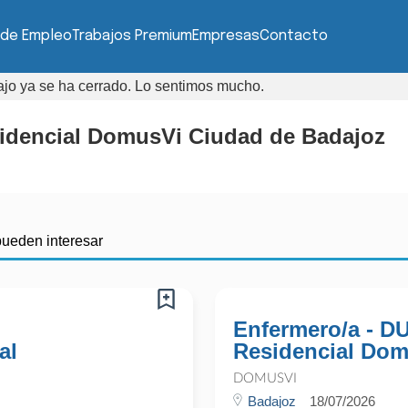
 de Empleo
Trabajos Premium
Empresas
Contacto
bajo ya se ha cerrado. Lo sentimos mucho.
sidencial DomusVi Ciudad de Badajoz
pueden interesar
Enfermero/a - D
al
Residencial Domu
DOMUSVI
Badajoz
18/07/2026