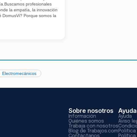
día.Buscamos profesionales
nde la empatía, la innovación
qué DomusVi? Porque somos la
Electromecánicos
Sobre nosotros
Ayuda
Información
Ayuda
Quiénes somos
Aviso le
Trabaja con nosotros
Condici
Blog de Trabajos.com
Polític
Contáctanos
Política