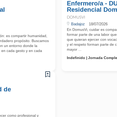
Enfermero/a - D
al
Residencial Domu
DOMUSVI
Badajoz
18/07/2026
En DomusVi, cuidar es compar
formar parte de una labor que
ón: es compartir humanidad,
que quieran ejercer con vocac
verdadero propósito. Buscamos
y el respeto forman parte de
en un entorno donde la
mayor ...
s en cada gesto y en cada
Indefinido
Jornada Comple
d de
ecer como profesional y