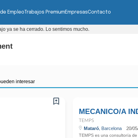
 de Empleo
Trabajos Premium
Empresas
Contacto
bajo ya se ha cerrado. Lo sentimos mucho.
ment
pueden interesar
MECANICO/A IN
TEMPS
Mataró
, Barcelona
20/05
TEMPS es una consultoría d