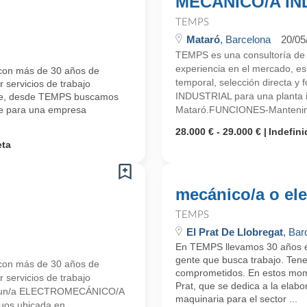
MECANICO/A IN
TEMPS
Mataró
, Barcelona
20/05
TEMPS es una consultoría d
experiencia en el mercado, esp
con más de 30 años de
temporal, selección directa
 servicios de trabajo
INDUSTRIAL para una planta i
ente, desde TEMPS buscamos
nte para una empresa
Mataró.FUNCIONES-Mantenimien
28.000 € - 29.000 €
Indefini
eta
mecánico/a o elec
TEMPS
El Prat De Llobregat
, Bar
En TEMPS llevamos 30 años en
gente que busca trabajo. Ten
con más de 30 años de
comprometidos. En estos mom
 servicios de trabajo
Prat, que se dedica a la elabo
mos un/a ELECTROMECÁNICO/A
maquinaria para el sector ...
uos ubicada en