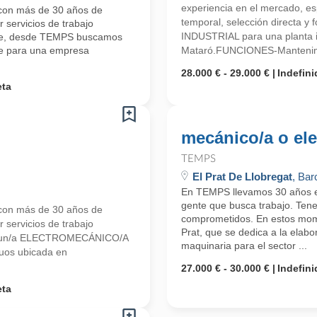
experiencia en el mercado, esp
con más de 30 años de
temporal, selección directa
 servicios de trabajo
INDUSTRIAL para una planta i
ente, desde TEMPS buscamos
nte para una empresa
Mataró.FUNCIONES-Mantenimien
28.000 € - 29.000 €
Indefini
eta
mecánico/a o elec
TEMPS
El Prat De Llobregat
, Bar
En TEMPS llevamos 30 años en
gente que busca trabajo. Ten
con más de 30 años de
comprometidos. En estos mom
 servicios de trabajo
Prat, que se dedica a la elabo
mos un/a ELECTROMECÁNICO/A
maquinaria para el sector ...
uos ubicada en
27.000 € - 30.000 €
Indefini
eta