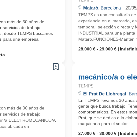
TEMPS
Mataró
, Barcelona
20/05
TEMPS es una consultoría d
experiencia en el mercado, esp
con más de 30 años de
temporal, selección directa
 servicios de trabajo
INDUSTRIAL para una planta i
ente, desde TEMPS buscamos
nte para una empresa
Mataró.FUNCIONES-Mantenimien
28.000 € - 29.000 €
Indefini
eta
mecánico/a o elec
TEMPS
El Prat De Llobregat
, Bar
En TEMPS llevamos 30 años en
gente que busca trabajo. Ten
con más de 30 años de
comprometidos. En estos mom
 servicios de trabajo
Prat, que se dedica a la elabo
mos un/a ELECTROMECÁNICO/A
maquinaria para el sector ...
uos ubicada en
27.000 € - 30.000 €
Indefini