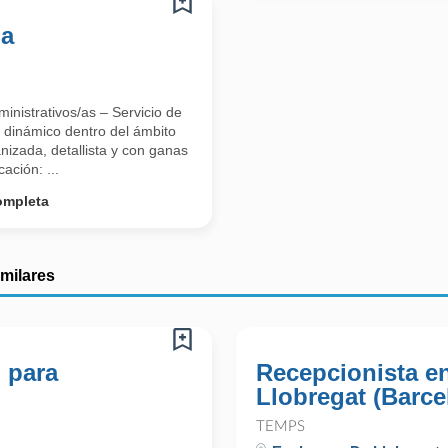
ma
inistrativos/as – Servicio de
 dinámico dentro del ámbito
nizada, detallista y con ganas
ación: ...
ompleta
imilares
 para
Recepcionista e
Llobregat (Barce
TEMPS