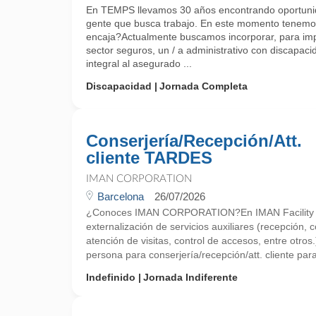
En TEMPS llevamos 30 años encontrando oportunid
gente que busca trabajo. En este momento tenemos
encaja?Actualmente buscamos incorporar, para imp
sector seguros, un / a administrativo con discapac
integral al asegurado ...
Discapacidad
Jornada Completa
Conserjería/Recepción/Att.
cliente TARDES
IMAN CORPORATION
Barcelona
26/07/2026
¿Conoces IMAN CORPORATION?En IMAN Facility Ser
externalización de servicios auxiliares (recepción, c
atención de visitas, control de accesos, entre otro
persona para conserjería/recepción/att. cliente par
Indefinido
Jornada Indiferente