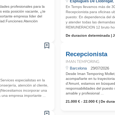
Esplugues De Llobregat
,
ades profesionales para la
En Temps llevamos más de 3
 esta posición vacante, ¿te
Recepcionista para oficinas u
ortante empresa líder del
puesto: En dependencia del d
idad.Funciones:Atención
y atender todas las demandas 
REMUNERACION 12 bruto hora
De duracion determinada
J
Recepcionista
IMAN TEMPORING
Barcelona
29/07/2026
Desde Iman Temporing Mollet
acompañarte en tu trayectoria
vices especialistas en la
d'Amunt, estamos en búsqueda
onserjería, atención al cliente,
responsabilidades del puesto 
s.)Necesitamos incorporar una
amable y profesional ...
a una empresa importante ...
21.000 € - 22.000 €
De dura