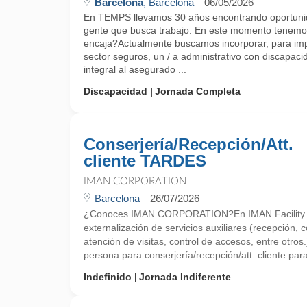
Barcelona
, Barcelona
06/05/2026
En TEMPS llevamos 30 años encontrando oportunid
gente que busca trabajo. En este momento tenemos
encaja?Actualmente buscamos incorporar, para imp
sector seguros, un / a administrativo con discapac
integral al asegurado ...
Discapacidad
Jornada Completa
Conserjería/Recepción/Att.
cliente TARDES
IMAN CORPORATION
Barcelona
26/07/2026
¿Conoces IMAN CORPORATION?En IMAN Facility Ser
externalización de servicios auxiliares (recepción, c
atención de visitas, control de accesos, entre otro
persona para conserjería/recepción/att. cliente par
Indefinido
Jornada Indiferente