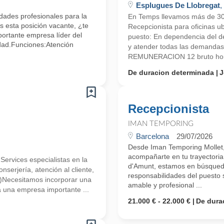
Esplugues De Llobregat
,
ades profesionales para la
En Temps llevamos más de 3
 esta posición vacante, ¿te
Recepcionista para oficinas u
ortante empresa líder del
puesto: En dependencia del d
idad.Funciones:Atención
y atender todas las demandas 
REMUNERACION 12 bruto hora
De duracion determinada
J
Recepcionista
IMAN TEMPORING
Barcelona
29/07/2026
Desde Iman Temporing Mollet
acompañarte en tu trayectoria
vices especialistas en la
d'Amunt, estamos en búsqueda
onserjería, atención al cliente,
responsabilidades del puesto 
s.)Necesitamos incorporar una
amable y profesional ...
a una empresa importante ...
21.000 € - 22.000 €
De dura