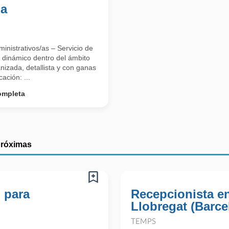
ma
inistrativos/as – Servicio de
 dinámico dentro del ámbito
nizada, detallista y con ganas
ación: ...
ompleta
próximas
 para
Recepcionista e
Llobregat (Barce
TEMPS