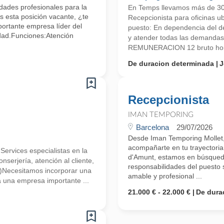
ades profesionales para la
En Temps llevamos más de 3
 esta posición vacante, ¿te
Recepcionista para oficinas u
ortante empresa líder del
puesto: En dependencia del d
idad.Funciones:Atención
y atender todas las demandas 
REMUNERACION 12 bruto hora
De duracion determinada
J
Recepcionista
IMAN TEMPORING
Barcelona
29/07/2026
Desde Iman Temporing Mollet
acompañarte en tu trayectoria
vices especialistas en la
d'Amunt, estamos en búsqueda
onserjería, atención al cliente,
responsabilidades del puesto 
s.)Necesitamos incorporar una
amable y profesional ...
a una empresa importante ...
21.000 € - 22.000 €
De dura