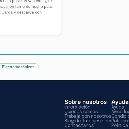
 esta posición vacante. ¿Te
áctil en turno de noche para
s:Carga y descarga con
Electromecánicos
Sobre nosotros
Ayuda
Información
Ayuda
Quiénes somos
Aviso le
Trabaja con nosotros
Condici
Blog de Trabajos.com
Polític
Contáctanos
Política