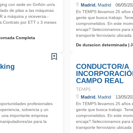
ing con sede en Griñón un/a
Madrid
, Madrid
06/05/20
lado de pilas a las máquinas
En TEMPS llevamos 25 años en
R a máquina y viceversa.-
gente que busca trabajo. Ten
s:Contrato por ETT x 3 meses
comprometidos. En este mome
encaja?.Seleccionamos para im
transporte ferroviario ubicada 
Jornada Completa
De duracion determinada
J
cking
CONDUCTOR/A
INCORPORACIÓN
CAMPO REAL
TEMPS
Madrid
, Madrid
13/05/20
portunidades profesionales
En TEMPS llevamos 25 años en
periencia, solvencia y un
gente que busca trabajo. Ten
a una importante empresa
comprometidos. En este mome
manipuladores/as para la
encaja?.Seleccionamos para im
transporte ferroviario ubicada 