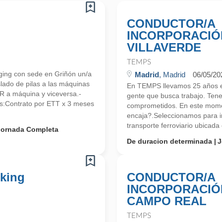
CONDUCTOR/A
INCORPORACIÓN
VILLAVERDE
TEMPS
ing con sede en Griñón un/a
Madrid
, Madrid
06/05/20
lado de pilas a las máquinas
En TEMPS llevamos 25 años en
R a máquina y viceversa.-
gente que busca trabajo. Ten
s:Contrato por ETT x 3 meses
comprometidos. En este mome
encaja?.Seleccionamos para im
transporte ferroviario ubicada 
Jornada Completa
De duracion determinada
J
cking
CONDUCTOR/A
INCORPORACIÓN
CAMPO REAL
TEMPS