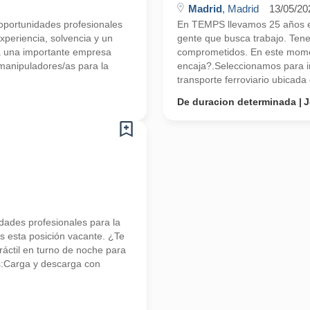
Madrid
, Madrid
13/05/20
portunidades profesionales
En TEMPS llevamos 25 años en
periencia, solvencia y un
gente que busca trabajo. Ten
a una importante empresa
comprometidos. En este mome
manipuladores/as para la
encaja?.Seleccionamos para im
transporte ferroviario ubicada 
De duracion determinada
J
ades profesionales para la
 esta posición vacante. ¿Te
áctil en turno de noche para
s:Carga y descarga con