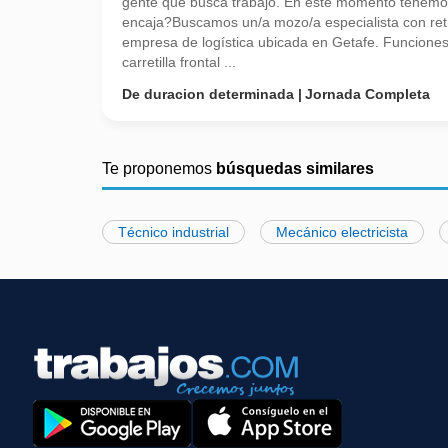
gente que busca trabajo. En este momento tenemos
encaja?Buscamos un/a mozo/a especialista con retr
empresa de logística ubicada en Getafe. Funcione
carretilla frontal ...
De duracion determinada
Jornada Completa
Te proponemos
búsquedas similares
Técnico industrial
Mecánico electricista