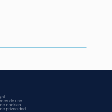
gal
ones de uso
a de cookies
 de privacidad