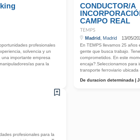
cking
CONDUCTOR/A
INCORPORACIÓN
CAMPO REAL
TEMPS
Madrid
, Madrid
13/05/20
portunidades profesionales
En TEMPS llevamos 25 años en
periencia, solvencia y un
gente que busca trabajo. Ten
a una importante empresa
comprometidos. En este mome
manipuladores/as para la
encaja?.Seleccionamos para im
transporte ferroviario ubicada 
De duracion determinada
J
ades profesionales para la