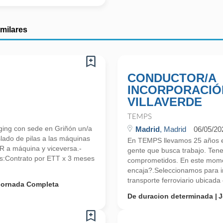
imilares
CONDUCTOR/A
INCORPORACIÓN
VILLAVERDE
TEMPS
ing con sede en Griñón un/a
Madrid
, Madrid
06/05/20
lado de pilas a las máquinas
En TEMPS llevamos 25 años en
R a máquina y viceversa.-
gente que busca trabajo. Ten
s:Contrato por ETT x 3 meses
comprometidos. En este mome
encaja?.Seleccionamos para im
transporte ferroviario ubicada 
Jornada Completa
De duracion determinada
J