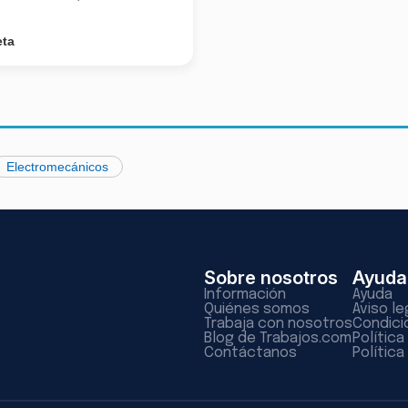
eta
Electromecánicos
Sobre nosotros
Ayuda
Información
Ayuda
Quiénes somos
Aviso le
Trabaja con nosotros
Condici
Blog de Trabajos.com
Polític
Contáctanos
Política