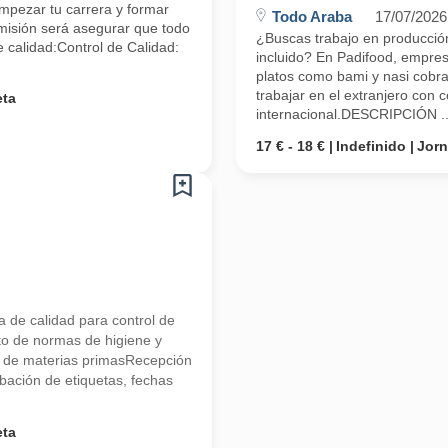
empezar tu carrera y formar
Todo Araba
17/07/2026
misión será asegurar que todo
¿Buscas trabajo en producción
e calidad:Control de Calidad:
incluido? En Padifood, empres
platos como bami y nasi cobra
trabajar en el extranjero con 
eta
internacional.DESCRIPCIÓN ..
17 € - 18 €
Indefinido
Jor
a de calidad para control de
to de normas de higiene y
l de materias primasRecepción
bación de etiquetas, fechas
eta