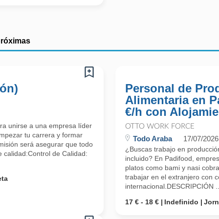
próximas
ión)
Personal de Pro
Alimentaria en P
€/h con Alojamie
a unirse a una empresa líder
OTTO WORK FORCE
empezar tu carrera y formar
Todo Araba
17/07/2026
misión será asegurar que todo
¿Buscas trabajo en producción
e calidad:Control de Calidad:
incluido? En Padifood, empres
platos como bami y nasi cobra
trabajar en el extranjero con 
eta
internacional.DESCRIPCIÓN ..
17 € - 18 €
Indefinido
Jor