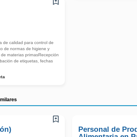
a de calidad para control de
to de normas de higiene y
l de materias primasRecepción
bación de etiquetas, fechas
eta
imilares
ión)
Personal de Pro
Alimentaria en P