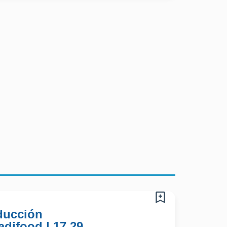
ducción
adifood | 17,29