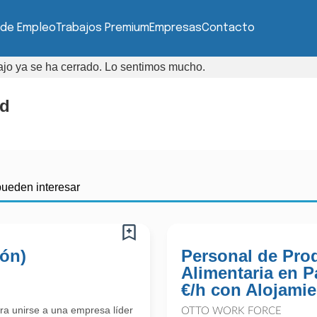
 de Empleo
Trabajos Premium
Empresas
Contacto
bajo ya se ha cerrado. Lo sentimos mucho.
ad
pueden interesar
ión)
Personal de Pro
Alimentaria en P
€/h con Alojamie
a unirse a una empresa líder
OTTO WORK FORCE