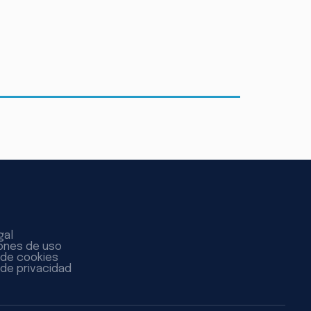
gal
ones de uso
a de cookies
 de privacidad