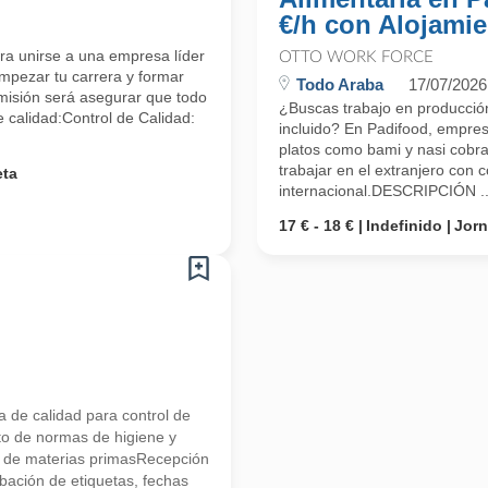
€/h con Alojamie
a unirse a una empresa líder
OTTO WORK FORCE
empezar tu carrera y formar
Todo Araba
17/07/2026
misión será asegurar que todo
¿Buscas trabajo en producción
e calidad:Control de Calidad:
incluido? En Padifood, empres
platos como bami y nasi cobra
trabajar en el extranjero con 
eta
internacional.DESCRIPCIÓN ..
17 € - 18 €
Indefinido
Jor
a de calidad para control de
to de normas de higiene y
l de materias primasRecepción
bación de etiquetas, fechas