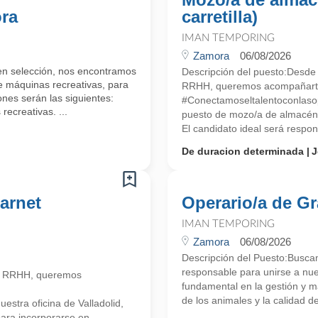
ora
carretilla)
IMAN TEMPORING
Zamora
06/08/2026
 en selección, nos encontramos
Descripción del puesto:Desde
 máquinas recreativas, para
RRHH, queremos acompañarte e
nes serán las siguientes:
#Conectamoseltalentoconlaso
ecreativas. ...
puesto de mozo/a de almacén c
El candidato ideal será respons
De duracion determinada
J
arnet
Operario/a de Gr
IMAN TEMPORING
Zamora
06/08/2026
Descripción del Puesto:Busca
responsable para unirse a nu
n RRHH, queremos
fundamental en la gestión y m
de los animales y la calidad d
stra oficina de Valladolid,
ara incorporarse en