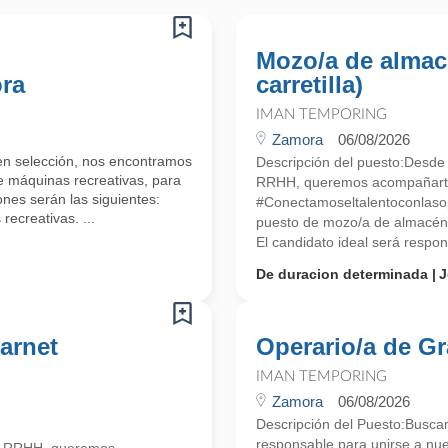
Mozo/a de almac
ora
carretilla)
IMAN TEMPORING
Zamora
06/08/2026
 en selección, nos encontramos
Descripción del puesto:Desde
 máquinas recreativas, para
RRHH, queremos acompañarte e
nes serán las siguientes:
#Conectamoseltalentoconlaso
ecreativas. ...
puesto de mozo/a de almacén c
El candidato ideal será respons
De duracion determinada
J
arnet
Operario/a de Gr
IMAN TEMPORING
Zamora
06/08/2026
Descripción del Puesto:Busca
responsable para unirse a nu