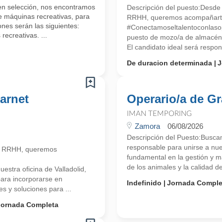
 en selección, nos encontramos
Descripción del puesto:Desde
 máquinas recreativas, para
RRHH, queremos acompañarte e
nes serán las siguientes:
#Conectamoseltalentoconlaso
ecreativas. ...
puesto de mozo/a de almacén c
El candidato ideal será respons
De duracion determinada
J
arnet
Operario/a de Gr
IMAN TEMPORING
Zamora
06/08/2026
Descripción del Puesto:Busca
responsable para unirse a nu
n RRHH, queremos
fundamental en la gestión y m
de los animales y la calidad d
stra oficina de Valladolid,
ara incorporarse en
Indefinido
Jornada Comple
s y soluciones para ...
Jornada Completa