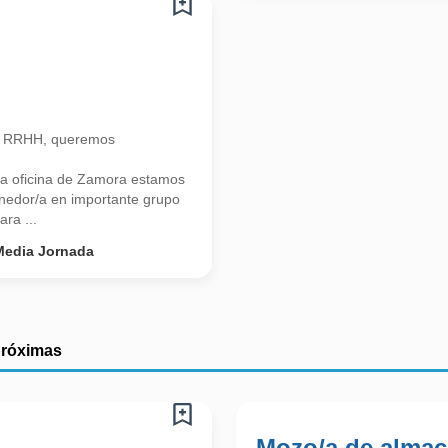
n RRHH, queremos
a oficina de Zamora estamos
onedor/a en importante grupo
ra ...
Media Jornada
próximas
Mozo/a de almac