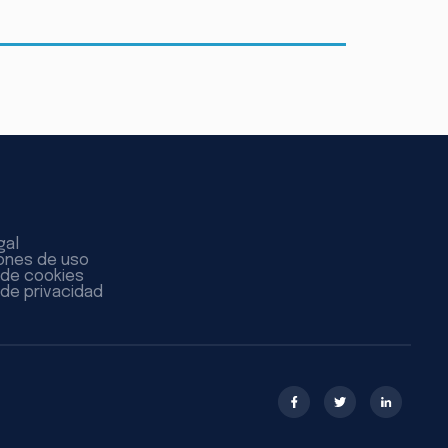
gal
ones de uso
a de cookies
 de privacidad