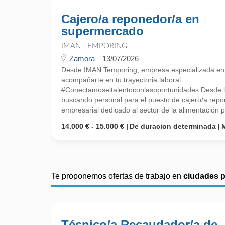
Cajero/a reponedor/a en
supermercado
IMAN TEMPORING
Zamora
13/07/2026
Desde IMAN Temporing, empresa especializada e
acompañarte en tu trayectoria laboral.
#Conectamoseltalentoconlasoportunidades Desde l
buscando personal para el puesto de cajero/a rep
empresarial dedicado al sector de la alimentación pa
14.000 € - 15.000 €
De duracion determinada
Te proponemos ofertas de trabajo en
ciudades 
Técnico/a Recaudador/a de