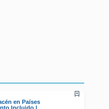
acén en Países
nto Incluido |