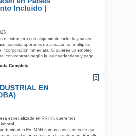
acén en Países
nto Incluido |
026
el extranjero con alojamiento incluido y salario
cs necesita operarios de almacén en múltiples
 incorporación inmediata. Si quieres un empleo
onal con contrato según la ley neerlandesa y pago ...
nada Completa
DUSTRIAL EN
OBA)
esa especializada en RRHH, queremos
laboral.
portunidades En IMAN somos conscientes de que
mpañía son las personas que la conforman. Por ello,