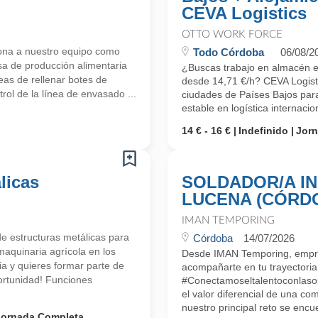
CEVA Logistics
OTTO WORK FORCE
ona a nuestro equipo como
Todo Córdoba
06/08/2
a de producción alimentaria
¿Buscas trabajo en almacén en 
eas de rellenar botes de
desde 14,71 €/h? CEVA Logisti
rol de la línea de envasado ...
ciudades de Países Bajos para
estable en logística internaci
14 € - 16 €
Indefinido
Jor
licas
SOLDADOR/A IN
LUCENA (CÓRD
IMAN TEMPORING
 estructuras metálicas para
Córdoba
14/07/2026
maquinaria agrícola en los
Desde IMAN Temporing, empr
a y quieres formar parte de
acompañarte en tu trayectoria 
portunidad! Funciones
#Conectamoseltalentoconlaso
el valor diferencial de una co
nuestro principal reto se encue
Jornada Completa