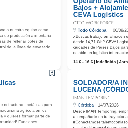
Operario de Alm
Bajos + Alojamie
CEVA Logistics
OTTO WORK FORCE
ona a nuestro equipo como
Todo Córdoba
06/08/2
a de producción alimentaria
¿Buscas trabajo en almacén en 
eas de rellenar botes de
desde 14,71 €/h? CEVA Logisti
rol de la línea de envasado ...
ciudades de Países Bajos para
estable en logística internaci
14 € - 16 €
Indefinido
Jor
licas
SOLDADOR/A IN
LUCENA (CÓRD
IMAN TEMPORING
 estructuras metálicas para
Córdoba
14/07/2026
maquinaria agrícola en los
Desde IMAN Temporing, empr
a y quieres formar parte de
acompañarte en tu trayectoria 
portunidad! Funciones
#Conectamoseltalentoconlaso
el valor diferencial de una co