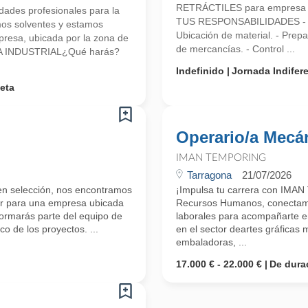
RETRÁCTILES para empresa d
ades profesionales para la
TUS RESPONSABILIDADES - Carga
mos solventes y estamos
Ubicación de material. - Prep
esa, ubicada por la zona de
de mercancías. - Control ...
O/A INDUSTRIAL¿Qué harás?
Indefinido
Jornada Indifer
eta
Operario/a Mecá
IMAN TEMPORING
Tarragona
21/07/2026
 en selección, nos encontramos
¡Impulsa tu carrera con IMAN
or para una empresa ubicada
Recursos Humanos, conectamos
Formarás parte del equipo de
laborales para acompañarte en
co de los proyectos. ...
en el sector deartes gráficas
embaladoras, ...
17.000 € - 22.000 €
De dura