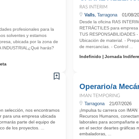
RAS INTERIM
Valls
, Tarragona
01/08/2
Desde la oficina RAS INTE
RETRÁCTILES para empresa d
ades profesionales para la
TUS RESPONSABILIDADES - Carga
mos solventes y estamos
Ubicación de material. - Prep
esa, ubicada por la zona de
de mercancías. - Control ...
O/A INDUSTRIAL¿Qué harás?
Indefinido
Jornada Indifer
eta
Operario/a Mecá
IMAN TEMPORING
Tarragona
21/07/2026
 en selección, nos encontramos
¡Impulsa tu carrera con IMAN
or para una empresa ubicada
Recursos Humanos, conectamos
Formarás parte del equipo de
laborales para acompañarte en
co de los proyectos. ...
en el sector deartes gráficas
embaladoras, ...