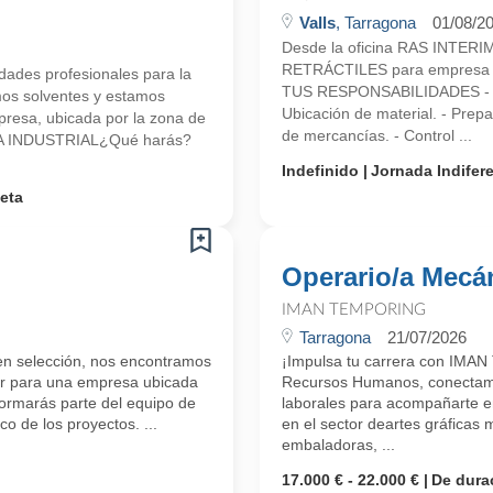
Valls
, Tarragona
01/08/2
Desde la oficina RAS INTE
RETRÁCTILES para empresa d
ades profesionales para la
TUS RESPONSABILIDADES - Carga
mos solventes y estamos
Ubicación de material. - Prep
esa, ubicada por la zona de
de mercancías. - Control ...
O/A INDUSTRIAL¿Qué harás?
Indefinido
Jornada Indifer
eta
Operario/a Mecá
IMAN TEMPORING
Tarragona
21/07/2026
 en selección, nos encontramos
¡Impulsa tu carrera con IMAN
or para una empresa ubicada
Recursos Humanos, conectamos
Formarás parte del equipo de
laborales para acompañarte en
co de los proyectos. ...
en el sector deartes gráficas
embaladoras, ...
17.000 € - 22.000 €
De dura