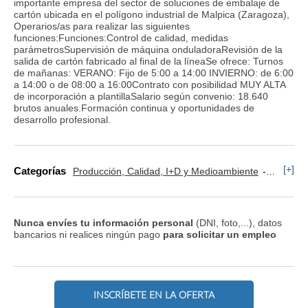
importante empresa del sector de soluciones de embalaje de
cartón ubicada en el polígono industrial de Malpica (Zaragoza),
Operarios/as para realizar las siguientes
funciones:Funciones:Control de calidad, medidas
parámetrosSupervisión de máquina onduladoraRevisión de la
salida de cartón fabricado al final de la líneaSe ofrece: Turnos
de mañanas: VERANO: Fijo de 5:00 a 14:00 INVIERNO: de 6:00
a 14:00 o de 08:00 a 16:00Contrato con posibilidad MUY ALTA
de incorporación a plantillaSalario según convenio: 18.640
brutos anuales.Formación continua y oportunidades de
desarrollo profesional.
[+]
Categorías
Producción, Calidad, I+D y Medioambiente
Operario
Nunca envíes tu información personal
(DNI, foto,...), datos
bancarios ni realices ningún pago
para solicitar un empleo
INSCRÍBETE EN LA OFERTA