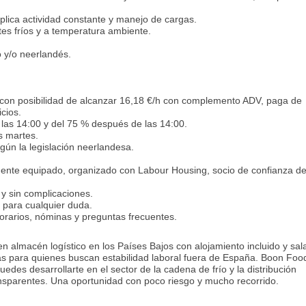
mplica actividad constante y manejo de cargas.
es fríos y a temperatura ambiente.
o y/o neerlandés.
, con posibilidad de alcanzar 16,18 €/h con complemento ADV, paga de
cios.
 las 14:00 y del 75 % después de las 14:00.
s martes.
gún la legislación neerlandesa.
mente equipado, organizado con Labour Housing, socio de confianza de
 y sin complicaciones.
7 para cualquier duda.
rarios, nóminas y preguntas frecuentes.
n almacén logístico en los Países Bajos con alojamiento incluido y sal
as para quienes buscan estabilidad laboral fuera de España. Boon Fo
es desarrollarte en el sector de la cadena de frío y la distribución
ansparentes. Una oportunidad con poco riesgo y mucho recorrido.