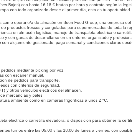
ses Bajos) con hasta 16,18 € brutos por hora y contrato según la legis
uropa con todo organizado desde el primer día, esta es tu oportunidad.
s como operario/a de almacén en Boon Food Group, una empresa del 
ón de productos frescos y congelados para supermercados de toda la reg
encia en almacén logístico, manejo de transpaleta eléctrica o carretill
ico y con ganas de desarrollarse en un entorno organizado y profesiona
ro con alojamiento gestionado, pago semanal y condiciones claras desd
 pedidos mediante picking por voz.
ías con escáner manual.
ción de pedidos para transporte.
esos con criterios de seguridad.
T) y otros vehículos eléctricos del almacén.
 de mercancías y palés.
atura ambiente como en cámaras frigoríficas a unos 2 °C.
ta eléctrica o carretilla elevadora, o disposición para obtener la certif
rentes turnos entre las 05:00 y las 18:00 de lunes a viernes, con posibi