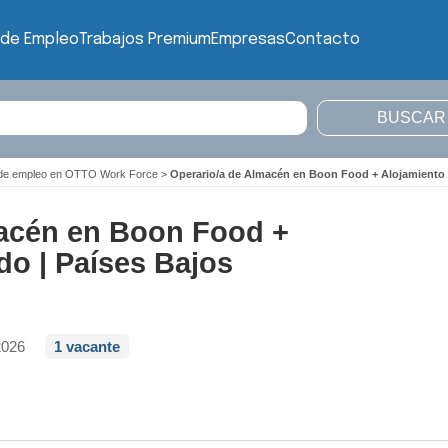
 de Empleo
Trabajos Premium
Empresas
Contacto
 de empleo en OTTO Work Force
>
Operario/a de Almacén en Boon Food + Alojamiento I
macén en Boon Food +
do | Países Bajos
2026
1 vacante