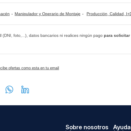
lmacén
Manipulador y Operario de Montaje
Producción, Calidad, I+D y Medioamb
l
(DNI, foto,...), datos bancarios ni realices ningún pago
para solicitar
cibe ofertas como esta en tu email
Sobre nosotros
Ayuda