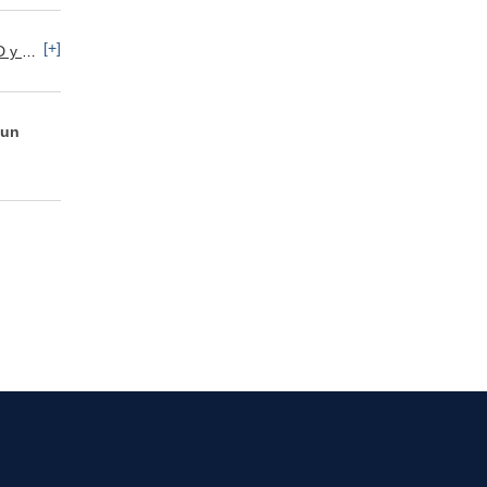
[+]
iente
Matricería y Moldes
Recursos Humanos: ETT
 un