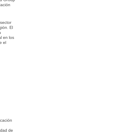
lación
sector
ión. El
a
l en los
e el
icación
lidad de