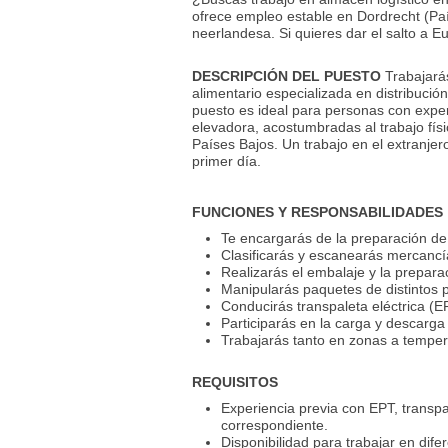
ofrece empleo estable en Dordrecht (Paí
neerlandesa. Si quieres dar el salto a E
DESCRIPCIÓN DEL PUESTO
Trabajará
alimentario especializada en distribuci
puesto es ideal para personas con experi
elevadora, acostumbradas al trabajo fís
Países Bajos. Un trabajo en el extranje
primer día.
FUNCIONES Y RESPONSABILIDADES
Te encargarás de la preparación de
Clasificarás y escanearás mercanc
Realizarás el embalaje y la prepara
Manipularás paquetes de distintos p
Conducirás transpaleta eléctrica (EP
Participarás en la carga y descarga
Trabajarás tanto en zonas a temper
REQUISITOS
Experiencia previa con EPT, transpale
correspondiente.
Disponibilidad para trabajar en dife