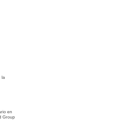
 la
ario en
od Group