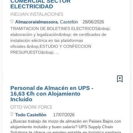
COMERCIAL SECTOR
ELECTRICIDAD
INELVAN INSTALACIONES
Almazora/almassora
, Castellón
28/06/2026
TRAMITACION DE BOLETINES ELECTRICOS&nbsp;
elaboración y legalización&nbsp; de certificados de
instalación eléctrica en las plataformas
oficiales.&nbsp;ESTUDIO Y CONFECCION
PRESUPUESTO&nbsp; ...
Personal de Almacén en UPS -
16,63 €/h con Alojamiento
Incluido
OTTO WORK FORCE
Todo Castellón
17/07/2026
¿Buscas trabajo de mozo de almacén en Países Bajos con
alojamiento incluido y buen salario? UPS Supply Chain
Solutions te ofrece un empleo estable en logística sanitaria