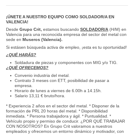
¡ÚNETE A NUESTRO EQUIPO COMO SOLDADOR/A EN
VALENCIA!
Desde
Grupo Crit,
estamos buscando
SOLDADOR/A
(H/M) en
Valencia para una reconocida empresa del sector del metal con
sede en
Museros (Valencia).
Si estásen búsqueda activa de empleo, ¡esta es tu oportunidad!
¿QUÉ HARÁS?
Soldadura de piezas y componentes con MIG y/o TIG.
¿QUÉ OFRECEMOS?
Convenio industria del metal.
Contrato 3 meses con ETT, posibilidad de pasar a
empresa.
Horario de lunes a viernes de 6.00h a 14.15h.
Salario 13,11 € bruto/hora.
* Experiencia 2 años en el sector del metal. * Disponer de la
formación de PRL 20 horas del metal. * Disponibilidad
inmediata. * Persona trabajadora y ágil. * Puntualidad. *
Vehículo propio y permiso de conducir. ¿POR QUÉ TRABAJAR
CON NOSOTROS? En Grupo Crit valoramos a nuestros
empleados y ofrecemos un entorno dinámico y motivador, con